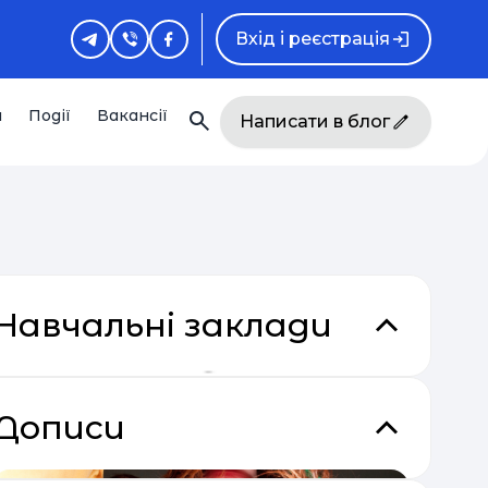
Вхід і реєстрація
и
Події
Вакансії
Написати в блог
Навчальні заклади
Дописи
кладки