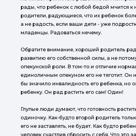
рады, что ребенок с любой бедой мчится к н
родители, радующиеся, что их ребенок болен
а не радость, если ваши дети - уже подрост
младенцы. Радоваться нечему.
Обратите внимание, хороший родитель рад 
развитию его собственной силы, а не потом
опекунской роли. В том-то и отличие норма
единоличным опекуном его не тяготит. Он не
бы значило инвалидность его ребенка, но он
ребенку. Он рад растить его сам! Один!
Глупые люди думают, что готовность расти
одиночку. Как-будто второй родитель только
его не заставлять, не будет. Как будто ребе
человек счастлив сбросить с себя. Что это з