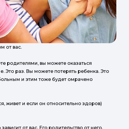
анса
"Б
м от вас.
ете родителями, вы можете оказаться
. Это раз. Вы можете потерять ребенка. Это
больным и этим тоже будет омрачено
т
я, живет и если он относительно здоров)
зависит от вас. Его родительство от него.