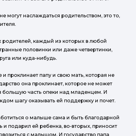
не могут наслаждаться родительством, это то,
дителя.
х родителей, каждый из которых в любой
 странные половинки или даже четвертинки,
руга или куда-нибудь.
 и проклинает папу и свою мать, которая не
дарство она проклинает, которое не может
бя большую часть опеки над младенцем. И
аждом шагу оказывать ей поддержку и почет.
аботиться о малыше сама и быть благодарной
сть и подарил ей ребенка, во-вторых, приносит
повозиться с малышом. И государство папа