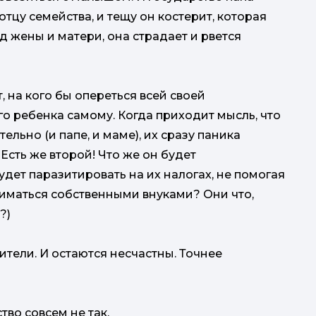
отцу семейства, и тещу он костерит, которая
уд жены и матери, она страдает и рвется
 на кого бы опереться всей своей
го ребенка самому. Когда приходит мысль, что
льно (и папе, и маме), их сразу паника
Есть же второй! Что же он будет
удет паразитировать на их налогах, не помогая
ниматься собственными внуками? Они что,
е?)
тели. И остаются несчастны. Точнее
тво совсем не так.