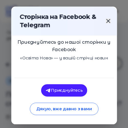
Сторінка на Facebook &
Telegram
Головна
/
Статті
/
Подмена ценностей. Чему стоит
учить детей в школе?
Приєднуйтесь до нашої сторінки у
Facebook
«Освіта Нова» — у вашій стрічці новин
Особистий досвід
Освіта в Україні
Приєднуйтесь
Подмена ценностей. Чему
стоит учить детей в школе?
Дякую, вже давно з вами
16.11.2018
2856
0