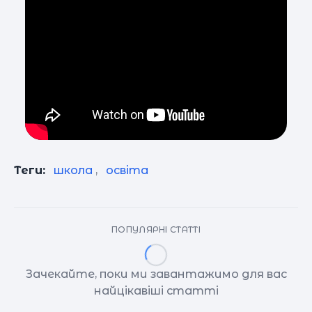
Теги:
школа
,
освіта
ПОПУЛЯРНІ СТАТТІ
Зачекайте, поки ми завантажимо для вас
найцікавіші статті