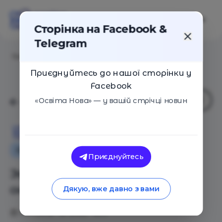
Сторінка на Facebook &
Telegram
Головна
/
Статті
/
Эффективная школа – какая она?
Приєднуйтесь до нашої сторінки у
Facebook
«Освіта Нова» — у вашій стрічці новин
Освіта Нова
Освіта в Україні
Оглядові статті
Приєднуйтесь
Эффективная школа – какая
она?
Дякую, вже давно з вами
14.11.2018
2062
0