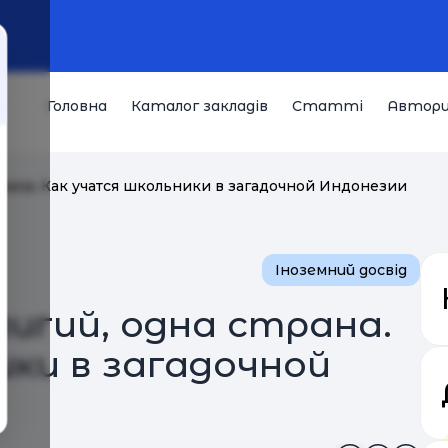
Головна
Каталог закладів
Статті
Автор
трана. Как учатся школьники в загадочной Индонезии
Іноземний досвід
лигий, одна страна.
ики в загадочной