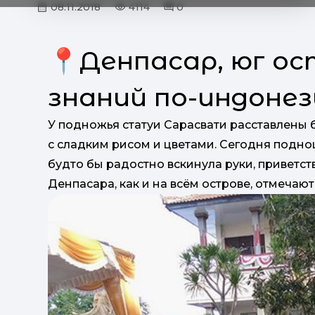
08.11.2018
4114
0
📍Денпасар, юг ос
знаний по-индонез
У подножья статуи Сарасвати расставлены 
с сладким рисом и цветами. Сегодня подно
будто бы радостно вскинула руки, приветст
Денпасара, как и на всём острове, отмечаю