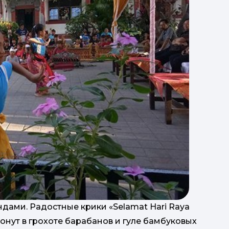
г
ста
р
пі
дами. Радостные крики «Selamat Hari Raya
 тонут в грохоте барабанов и гуле бамбуковых