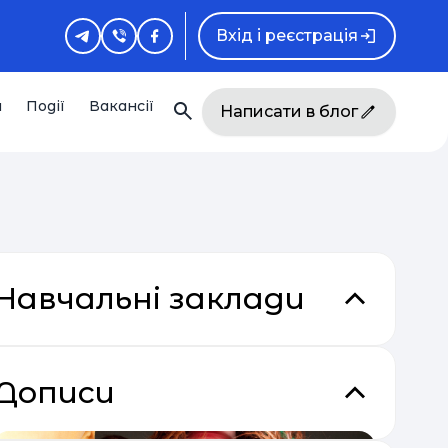
Вхід і реєстрація
и
Події
Вакансії
Написати в блог
Навчальні заклади
Дописи