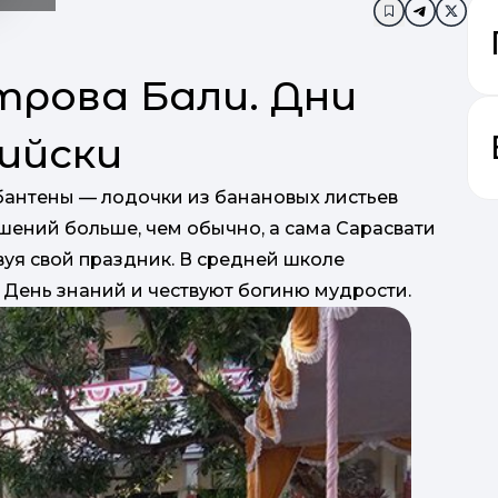
Додати в за
трова Бали. Дни
ийски
бантены — лодочки из банановых листьев
шений больше, чем обычно, а сама Сарасвати
вуя свой праздник. В средней школе
т День знаний и чествуют богиню мудрости.
йоги. О