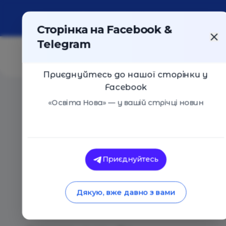
Про портал
Реклама
Контакти
Сторінка на Facebook &
Telegram
Приєднуйтесь до нашої сторінки у
Facebook
Головна
/
Статті
/
700 языков, семь религий, одна с
«Освіта Нова» — у вашій стрічці новин
Освіта Нова
700 языков, семь ре
Приєднуйтесь
Как учатся школьн
Дякую, вже давно з вами
Индонезии