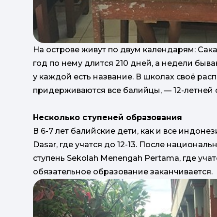
На острове живут по двум календарям: Сак
год по нему длится 210 дней, а недели быв
у каждой есть название. В школах своё рас
придерживаются все балийцы, — 12-летней 
Несколько ступеней образования
В 6-7 лет балийские дети, как и все индоне
Dasar, где учатся до 12-13. После национа
ступень Sekolah Menengah Pertama, где учат
обязательное образование заканчивается.