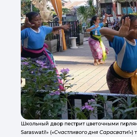
Школьный двор пестрит цветочными гирлян
Saraswati!» (
«Счастливого дня Сарасвати!»
)