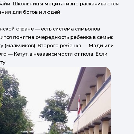
абайи. Школьницы медитативно раскачиваются
ения для богов и людей.
нской стране — есть система символов
ится понятна очередность ребёнка в семье:
ту (мальчиков). Второго ребёнка — Мади или
го — Кетут, в независимости от пола. Если
гу.
одн