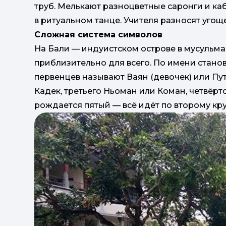
труб. Мелькают разноцветные саронги и к
в ритуальном танце. Учителя разносят угощ
Сложная система символов
На Бали — индуистском острове в мусульма
приблизительно для всего. По имени станов
первенцев называют Ваян (девочек) или Пу
Кадек, третьего Ньоман или Коман, четвёрто
рождается пятый — всё идёт по второму кру