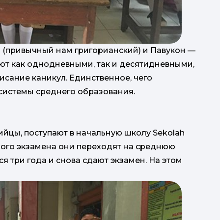
а (привычный нам григорианский) и Павукон —
ают как однодневными, так и десятидневными,
писание каникул. Единственное, чего
системы среднего образования.
зийцы, поступают в начальную школу Sekolah
льного экзамена они переходят на среднюю
ся три года и снова сдают экзамен. На этом