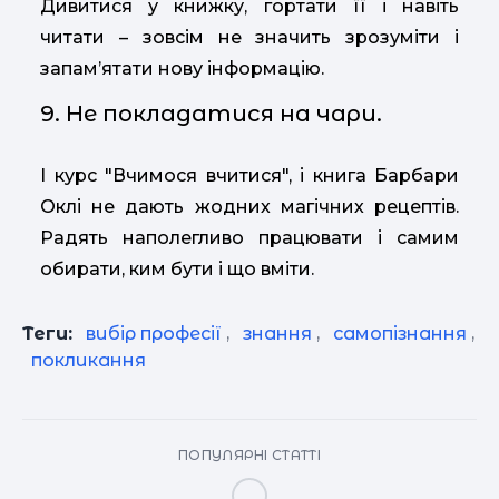
Дивитися у книжку, гортати її і навіть
читати – зовсім не значить зрозуміти і
запам’ятати нову інформацію.
9. Не покладатися на чари.
І курс "Вчимося вчитися", і книга Барбари
Оклі не дають жодних магічних рецептів.
Радять наполегливо працювати і самим
обирати, ким бути і що вміти.
Теги:
вибір професії
,
знання
,
самопізнання
,
покликання
ПОПУЛЯРНІ СТАТТІ