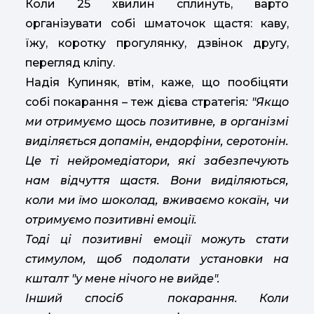
Коли 25 хвилин сплинуть, варто
організувати собі шматочок щастя: каву,
їжу, коротку прогулянку, дзвінок другу,
перегляд кліпу.
Надія Купиняк, втім, каже, що пообіцяти
собі покарання – теж дієва стратегія
: "Якщо
ми отримуємо щось позитивне, в організмі
виділяється допамін, ендорфіни, серотонін.
Це ті нейромедіатори, які забезпечують
нам відчуття щастя. Вони виділяються,
коли ми їмо шоколад, вживаємо кокаїн, чи
отримуємо позитивні емоції.
Тоді ці позитивні емоції можуть стати
стимулом, щоб подолати установки на
кшталт "у мене нічого не вийде".
Інший спосіб покарання. Коли