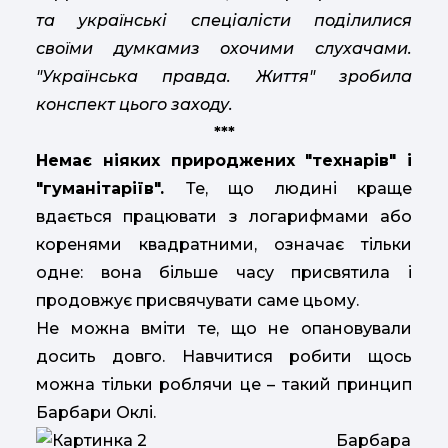
та
українські спеціалісти
поділилися
своїми думками
з охочими слухачами.
"Українська правда. Життя" зробила
конспект цього заходу.
***
Немає ніяких природжених "технарів" і
"гуманітаріїв".
Те, що людині краще
вдається працювати з логарифмами або
коренями квадратними, означає тільки
одне: вона більше часу присвятила і
продовжує присвячувати саме цьому.
Не можна вміти те, що не опановували
досить довго. Навчитися робити щось
можна тільки роблячи це – такий принцип
Барбари Оклі.
Барбара