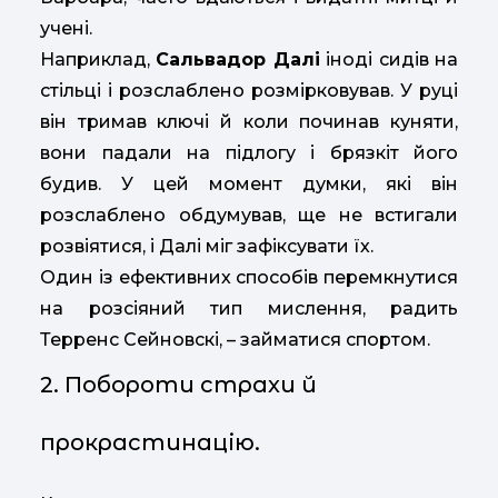
учені.
Наприклад,
Сальвадор Далі
іноді сидів на
стільці і розслаблено розмірковував. У руці
він тримав ключі й коли починав куняти,
вони падали на підлогу і брязкіт його
будив. У цей момент думки, які він
розслаблено обдумував, ще не встигали
розвіятися, і Далі міг зафіксувати їх.
Один із ефективних способів перемкнутися
на розсіяний тип мислення, радить
Терренс Сейновскі, – займатися спортом.
2. Побороти страхи й
прокрастинацію.