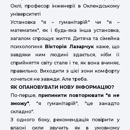
Оклі, професор інженерії в Оклендському
університеті
Установка "я – гуманітарій" чи "я –
математик", як і будь-яка інша установка,
загалом спрощує життя. Дитяча та сімейна
психологиня
Вікторія Лазарчук
каже, що
завдяки ним людині здається, ніби її
сприйняття світу стале і те, як вона вчиняє,
правильно. Виходити з цієї зони комфорту
хочеться не завжди. Але треба.
ЯК ОПАНОВУВАТИ НОВУ ІНФОРМАЦІЮ?
По-перше,
припинити повторювати "я не
зможу"
, "я гуманітарій", "це занадто
складно".
З одного боку, рекомендація повірити у
власні сили звучить як в умовному