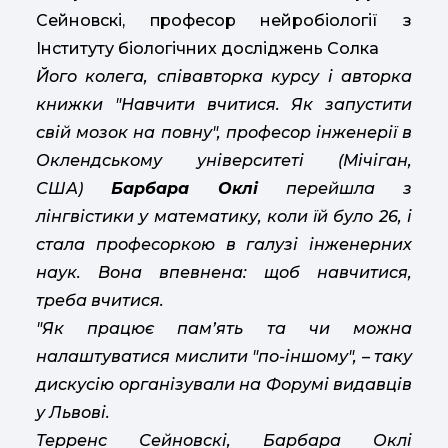
Сейновскі, професор нейробіології з
Інституту біологічних досліджень Солка
Його колега, співавторка курсу і авторка
книжки "Навчити вчитися. Як запустити
свій мозок на повну", професор інженерії в
Оклендському університеті (Мічіган,
США)
Барбара Оклі
перейшла з
лінгвістики у математику, коли їй було 26, і
стала професоркою в галузі інженерних
наук. Вона впевнена: щоб навчитися,
треба вчитися.
"Як працює пам’ять та чи можна
налаштуватися мислити "по-іншому",
– таку
дискусію організували на Форумі видавців
у Львові.
Терренс Сейновскі,
Барбара Оклі