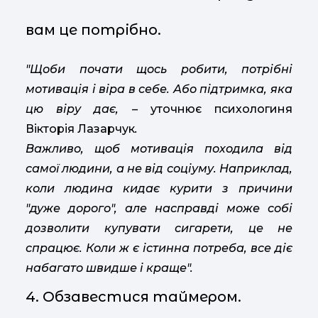
вам це потрібно.
"Щоби почати щось робити, потрібні
мотивація і віра в себе. Або підтримка, яка
цю віру дає, –
уточнює психологиня
Вікторія Лазарчук
.
Важливо, щоб мотивація походила від
самої людини, а не від соціуму. Наприклад,
коли людина кидає курити з причини
"дуже дорого", але насправді може собі
дозволити купувати сигарети, це не
спрацює. Коли ж є істинна потреба, все діє
набагато швидше і краще".
4. Обзавестися таймером.