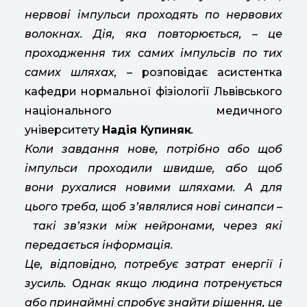
нервові імпульси проходять по нервових
волокнах. Дія, яка повторюється,
–
це
проходження тих самих імпульсів по тих
самих шляхах
, –
розповідає асистентка
кафедри нормальної фізіології Львівського
національного медичного
університету
Надія Купиняк
.
Коли завдання нове, потрібно або щоб
імпульси проходили швидше, або щоб
вони рухалися новими шляхами. А для
цього треба, щоб з’являлися нові синапси
–
такі зв’язки між нейронами, через які
передається інформація.
Це, відповідно, потребує затрат енергії і
зусиль. Однак якщо людина потренується
або принаймні спробує знайти рішення, це