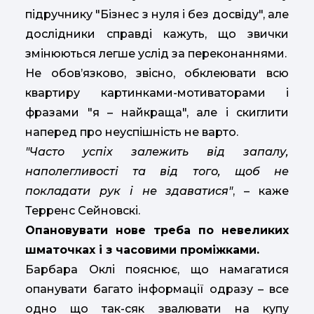
підручнику "Бізнес з нуля і без досвіду", але
дослідники справді кажуть, що звички
змінюються легше услід за переконаннями.
Не обов’язково, звісно, обклеювати всю
квартиру картинками-мотиваторами і
фразами "я – найкраща", але і скиглити
наперед про неуспішність не варто.
"Часто успіх залежить від запалу,
наполегливості та від того, щоб не
покладати рук і не здаватися"
, – каже
Терренс Сейновскі.
Опановувати нове треба по невеликих
шматочках і з часовими проміжками.
Барбара Оклі пояснює, що намагатися
опанувати багато інформації одразу – все
одно що так-сяк звалювати на купу