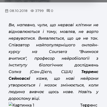
08.10.2018
3799
0
Ви, напевно, чули, що нервові клітини не
відновлюються і тому, мовляв, не варто
нервуватися.
Виявляється, що це не так.
Співавтор найпопулярнішого онлайн-
курсу на Coursera "Вчимося
вчитися",
професор нейробіології з
Інституту біологічних досліджень
Солка (Сан-Дієго, США)
Терренс
Сейновскі
каже, що нові нейрони
утворюються і мозок змінюється, коли
людина вивчає щось нове. Навіть у
дорослому віці.
Терренс