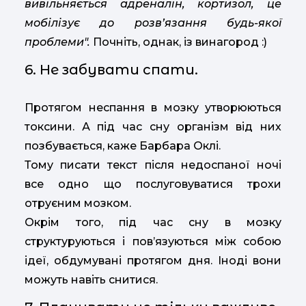
вивільняється адреналін, кортизол, це
мобілізує до розв’язання будь-якої
проблеми".
Почніть, однак, із винагород :)
6. Не забувати спати.
Протягом неспання в мозку утворюються
токсини. А під час сну організм від них
позбувається, каже Барбара Оклі.
Тому писати текст після недоспаної ночі
все одно що послуговуватися трохи
отруєним мозком.
Окрім того, під час сну в мозку
структуруються і пов’язуються між собою
ідеї, обдумувані протягом дня. Іноді вони
можуть навіть снитися.