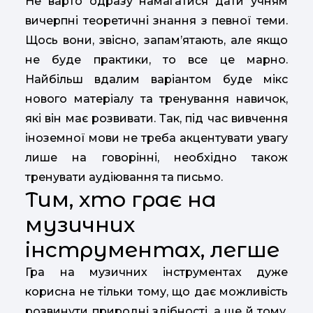
Не варто одразу намагатися дати учням
вичерпні теоретичні знання з певної теми.
Щось вони, звісно, запам’ятають, але якщо
не буде практики, то все це марно.
Найбільш вдалим варіантом буде мікс
нового матеріалу та тренування навичок,
які він має розвивати. Так, під час вивчення
іноземної мови не треба акцентувати увагу
лише на говорінні, необхідно також
тренувати аудіювання та письмо.
Тим, хто грає на
музичних
інструментах, легше
Гра на музичних інструментах дуже
корисна не тільки тому, що дає можливість
розвинути природні здібності, а ще й тому,