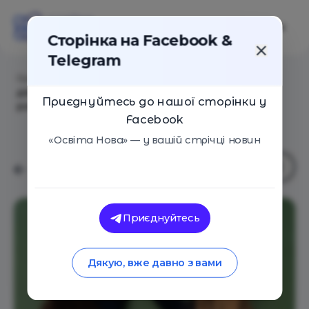
Сторінка на Facebook &
Telegram
Головна
/
Статті
/
Мегамозок: що треба знати про
діяльність мозку, щоб ефективно організувати
Приєднуйтесь до нашої сторінки у
роботу з учнями
Facebook
«Освіта Нова» — у вашій стрічці новин
Приєднуйтесь
Дякую, вже давно з вами