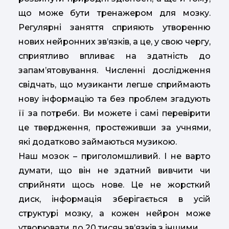
що може бути тренажером для мозку.
Регулярні заняття сприяють утворенню
нових нейронних зв’язків, а це, у свою чергу,
сприятливо впливає на здатність до
запам’ятовування. Численні дослідження
свідчать, що музиканти легше сприймають
нову інформацію та без проблем згадують
її за потреби. Ви можете і самі перевірити
це твердження, простеживши за учнями,
які додатково займаються музикою.
Наш мозок – приголомшливий. І не варто
думати, що він не здатний вивчити чи
сприйняти щось нове. Це не жорсткий
диск, інформація зберігається в усій
структурі мозку, а кожен нейрон може
утворювати до 20 тисяч зв’язків з іншими.