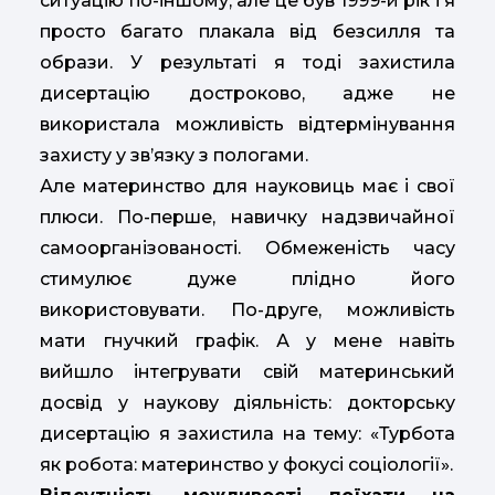
ситуацію по-іншому, але це був 1999-й рік і я
просто багато плакала від безсилля та
образи. У результаті я тоді захистила
дисертацію достроково, адже не
використала можливість відтермінування
захисту у зв’язку з пологами.
Але материнство для науковиць має і свої
плюси. По-перше, навичку надзвичайної
самоорганізованості. Обмеженість часу
стимулює дуже плідно його
використовувати. По-друге, можливість
мати гнучкий графік. А у мене навіть
вийшло інтегрувати свій материнський
досвід у наукову діяльність: докторську
дисертацію я захистила на тему: «Турбота
як робота: материнство у фокусі соціології».