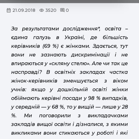
21.09.2018
3520
0
За результатами дослідження*
, освіта –
єдина галузь в Україні, де більшість
керівників (69 %) є жінками. Здається, тут
вони не зазнають дискримінації і не
впираються у «скляну стелю». Але чи так це
насправді? В освітніх закладах частка
жінок-керівників зменшується з віком
учнів: якщо у дошкільній освіті жінки
обіймають керівні посади у 98 % випадків,
у середній — у 68 %, то у вищій — лише у 28
%. Ми поговорили з викладачками
закладів вищої освіти і дізналися, з якими
викликами вони стикаються у роботі і які