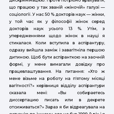
дискримінацією. Проте потрібно врахувати,
що працюю у так званій «жіночій» галузі —
соціології. У нас 50 % докторів наук — жінки,
у той час як у філософії жінок серед
докторів наук усього 13 %. Утім, з
упередженнями щодо жінок в науці я
стикалася. Коли вступила в аспірантуру,
одразу вийшла заміж і завагітніла першою
дитиною. Щоб бути аспіранткою на заочній
формі, у мене вимагали довідку про
працевлаштування. На питання: «Хто ж
мене візьме на роботу на п’ятому місяці
вагітності?» керівниця відділу аспірантури
сказала мені: «Вы собираетесь
диссертацию писать или в декрете
отсиживаться?» Зараз я би відреагувала на