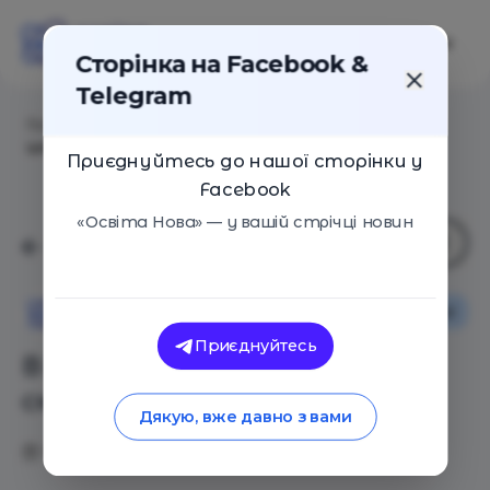
Сторінка на Facebook &
Telegram
Головна
/
Статті
/
В Киеве открыли первую смарт-
школу в стране
Приєднуйтесь до нашої сторінки у
Facebook
«Освіта Нова» — у вашій стрічці новин
Освіта в Україні
Освіта Нова
Приєднуйтесь
В Киеве открыли первую
смарт-школу в стране
Дякую, вже давно з вами
18.09.2018
2575
0