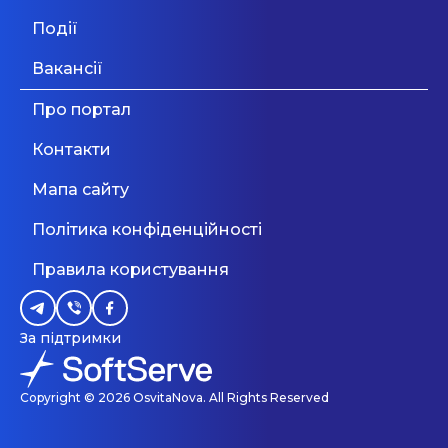
Вчитель подовженого дня,
Події
friend mentor в демократичну
54% українських підлітків
школу
Вакансії
Одеса
31 Серпня 2026
пережили кібербулінг: нове
Про портал
Osnovy
дослідження показало, що діти
Дивитися більше
Контакти
потрапляють у ...
Понад двадцять років тому ми розпочали свою
діяльність як курси англійської мови і
Мапа сайту
розраховували тільки на шкільну аудиторію.
Дивитися більше
Київ
Через п’ять років до англійської ми додали й
Політика конфіденційності
інші іноземні мови. Ще через деякий час ми
почали навчати і дорослих. Назвою «Основи»
Правила користування
Дивитися більше
ми наголошуємо на тому, що знання мов
входить до списку основних атрибутів
успішних людей третього тисячоліття і наша
робота є однією з основ Ваших майбутніх
За підтримки
досягнень. На даний момент наша компанія
навчає англійській, німецькій, українській та
польській мовам. Ці мови сьогодні необхідні
Copyright © 2026 OsvitaNova. All Rights Reserved
для тих, хто хоче побудувати успішну кар’єру,
багато подорожувати, навчатися в інших