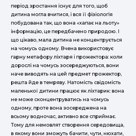
період зростання існує для того, щоб
дитина могла вчитися, і вся її фізіологія
побудована так, що вона «хапає на льоту»
інформацію, це передбачено природою. І
що цікаво, мала дитина не концентрується
на чомусь одному. Вчена використовує
гарну метафору ліхтаря і прожектора: коли
дорослі на чомусь зосереджуються, вони
наче виводять на цей предмет прожектор,
решта йде в темряву. Натомість свідомість
маленької дитини працює як ліхтарик: вона
не може сконцентруватись на чомусь
одному, проте вона зосереджена на
всьому водночас, активно все сприймає.
Тому для немовлят створення середовища,
в якому вони зможуть бачити, чути, нюхати,