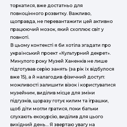
торкатися, вже достатньо для
повноцінного розвитку. Важливо,
щоправда, не перевантажити цей активно
працюючий мозок, який схоплює світ у
повноті.
В цьому контексті я би хотіла згадати про
український проект «Культурний декрет».
Минулого року Музей Ханенків не лише
підготував серію занять (за рік їх відбулося
вже 15), а й налагодив фізичний доступ:
можливості залишити візок і користуватися
музейним, виділив місце для зміни
підгузків, щоразу готує килим та іграшки,
щоб діти могли гратися, поки батьки
слухають екскурсію, виділив для цього
вихідний день… Я звертаю увагу на