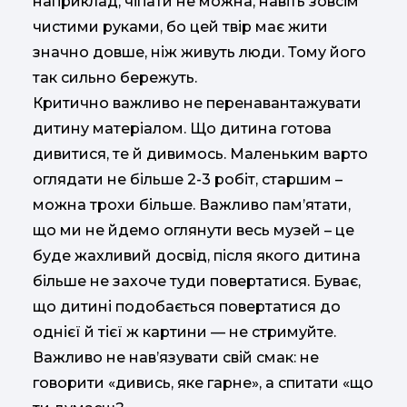
наприклад, чіпати не можна, навіть зовсім
чистими руками, бо цей твір має жити
значно довше, ніж живуть люди. Тому його
так сильно бережуть.
Критично важливо не перенавантажувати
дитину матеріалом. Що дитина готова
дивитися, те й дивимось. Маленьким варто
оглядати не більше 2-3 робіт, старшим –
можна трохи більше. Важливо пам’ятати,
що ми не йдемо оглянути весь музей – це
буде жахливий досвід, після якого дитина
більше не захоче туди повертатися. Буває,
що дитині подобається повертатися до
однієї й тієї ж картини — не стримуйте.
Важливо не нав’язувати свій смак: не
говорити «дивись, яке гарне», а спитати «що