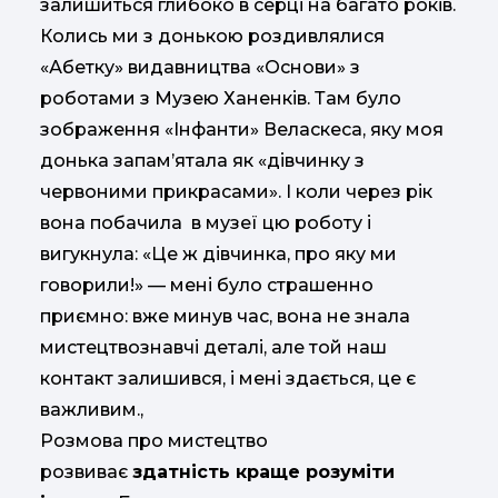
залишиться глибоко в серці на багато років.
Колись ми з донькою роздивлялися
«Абетку» видавництва «Основи» з
роботами з Музею Ханенків. Там було
зображення «Інфанти» Веласкеса, яку моя
донька запам’ятала як «дівчинку з
червоними прикрасами». І коли через рік
вона побачила в музеї цю роботу і
вигукнула: «Це ж дівчинка, про яку ми
говорили!» — мені було страшенно
приємно: вже минув час, вона не знала
мистецтвознавчі деталі, але той наш
контакт залишився, і мені здається, це є
важливим.,
Розмова про мистецтво
розвиває
здатність краще розуміти