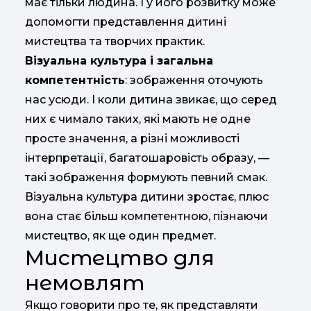
має тільки людина. І у його розвитку може
допомогти представлення дитині
мистецтва та творчих практик.
Візуальна культура і загальна
компетентність
: зображення оточують
нас усюди. І коли дитина звикає, що серед
них є чимало таких, які мають не одне
просте значення, а різні можливості
інтерпретації, багатошаровість образу, —
такі зображення формують певний смак.
Візуальна культура дитини зростає, плюс
вона стає більш компетентною, пізнаючи
мистецтво, як ще один предмет.
Мистецтво для
немовлят
Якщо говорити про те, як представляти