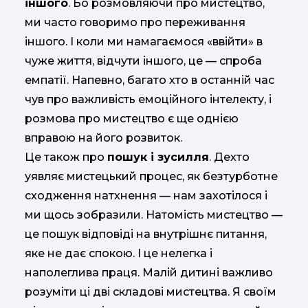
іншого
. Бо розмовляючи про мистецтво,
ми часто говоримо про переживання
іншого. І коли ми намагаємося «ввійти» в
чуже життя, відчути іншого, це — спроба
емпатії. Напевно, багато хто в останній час
чув про важливість емоційного інтелекту, і
розмова про мистецтво є ще однією
вправою на його розвиток.
Це також про
пошук і зусилля
. Дехто
уявляє мистецький процес, як безтурботне
сходження натхнення — нам захотілося і
ми щось зобразили. Натомість мистецтво —
це пошук відповіді на внутрішнє питання,
яке не дає спокою. І це нелегка і
наполеглива праця. Малій дитині важливо
розуміти ці дві складові мистецтва. Я своїм