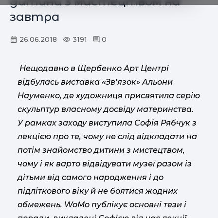
дитини з мистецтвом на
завтра
26.06.2018
3191
0
Нещодавно в Щербенко Арт Центрі
відбулась виставка «
Зв’язок
» Альони
Науменко, де художниця присвятила серію
скульптур власному досвіду материнства.
У рамках заходу виступила Софія Рябчук з
лекцією про те, чому не слід відкладати на
потім знайомство дитини з мистецтвом,
чому і як варто відвідувати музеї разом із
дітьми від самого народження і до
підліткового віку й не боятися жодних
обмежень. WoMo публікує основні тези і