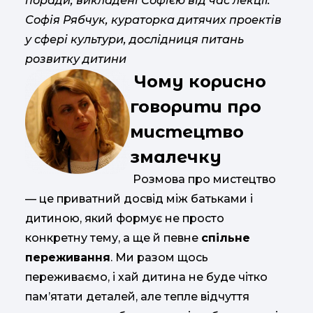
поради, викладені Софією від час лекції.
Софія Рябчук, кураторка дитячих проектів
у сфері культури, дослідниця питань
розвитку дитини
Чому корисно
говорити про
мистецтво
змалечку
Розмова про мистецтво
— це приватний досвід між батьками і
дитиною, який формує не просто
конкретну тему, а ще й певне
спільне
переживання
. Ми разом щось
переживаємо, і хай дитина не буде чітко
пам’ятати деталей, але тепле відчуття