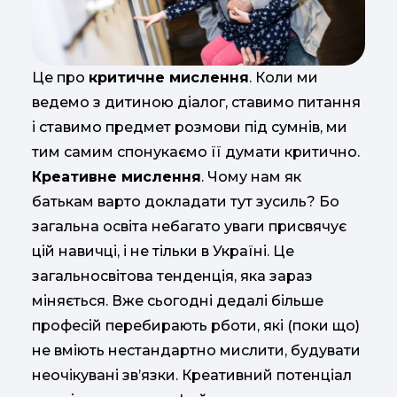
Це про
критичне мислення
. Коли ми
ведемо з дитиною діалог, ставимо питання
і ставимо предмет розмови під сумнів, ми
тим самим спонукаємо її думати критично.
Креативне мислення
. Чому нам як
батькам варто докладати тут зусиль? Бо
загальна освіта небагато уваги присвячує
цій навичці, і не тільки в Україні. Це
загальносвітова тенденція, яка зараз
міняється. Вже сьогодні дедалі більше
професій перебирають рόботи, які (поки що)
не вміють нестандартно мислити, будувати
неочікувані зв’язки. Креативний потенціал