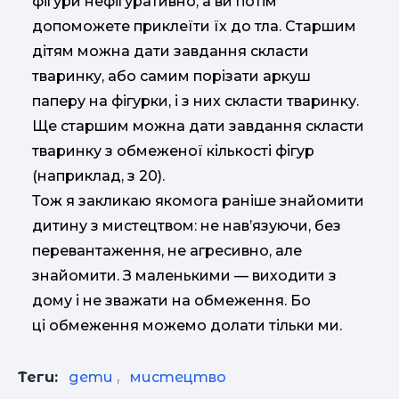
фігури нефігуративно, а ви потім
допоможете приклеїти їх до тла. Старшим
дітям можна дати завдання скласти
тваринку, або самим порізати аркуш
паперу на фігурки, і з них скласти тваринку.
Ще старшим можна дати завдання скласти
тваринку з обмеженої кількості фігур
(наприклад, з 20).
Тож я закликаю якомога раніше знайомити
дитину з мистецтвом: не нав’язуючи, без
перевантаження, не агресивно, але
знайомити. З маленькими — виходити з
дому і не зважати на обмеження. Бо
ці обмеження можемо долати тільки ми.
Теги:
дети
,
мистецтво