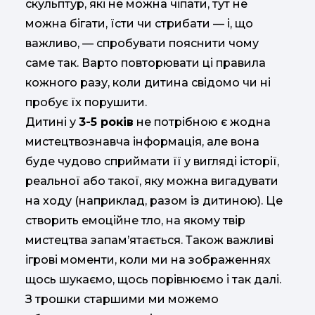
скульптур, які не можна чіпати, тут не
можна бігати, їсти чи стрибати — і, що
важливо, — спробувати пояснити чому
саме так. Варто повторювати ці правила
кожного разу, коли дитина свідомо чи ні
пробує їх порушити.
Дитині у
3-5 років
не потрібною є жодна
мистецтвознавча інформація, але вона
буде чудово сприймати її у вигляді історії,
реальної або такої, яку можна вигадувати
на ходу (наприклад, разом із дитиною). Це
створить емоційне тло, на якому твір
мистецтва запам’ятається. Також важливі
ігрові моменти, коли ми на зображеннях
щось шукаємо, щось порівнюємо і так далі.
З трошки старшими ми можемо