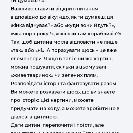
ти думаєш?..».
Важливо ставити відкриті питання
відповідно до віку: «що, як ти думаєш, ця
жінка відчуває?» або «куди вони йдуть?»,
«яка пора року?», «скільки там корабликів?».
Так, щоб дитина могла відповісти не лише
«так» або «ні». А порахувати щось – це вже
елемент гри. Якщо в залі є низка картин,
можна пошукати, скільки в цьому залі
«живе тваринок» чи зелених плям.
Розповідати історії та фантазувати разом.
Ви можете розказати щось, що ви знаєте
про історію цієї картини, можете
придумати на ходу, а можете зробити це в
діалозі з дитиною.
Дати дитині перепочити і поїсти, але