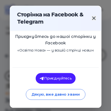
Сторінка на Facebook &
Telegram
Головна
/
Навчальні заклади
/
The British
International School
Приєднуйтесь до нашої сторінки у
Facebook
«Освіта Нова» — у вашій стрічці новин
Приєднуйтесь
The British International School
Оцінка 0 - 0 голосів
Дякую, вже давно з вами
Загальний опис
Вид закладу - Школа