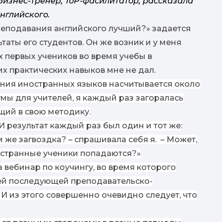
бизнес-тренер, ToP-фасилитатор, рассказала
нглийского.
к
реподавания английского лучший?» задается
таты его студентов. Он же возник и у меня
роз
х первых учеников во время
учеб
ы в
их практических навыков мне не дал.
ния иностранных языков насчитывается около
мы для учителей, я каждый раз загоралась
щий в свою методику.
И результат каждый раз был один и тот же:
м же загвоздка? – спрашивала себя я. – Может,
о странные ученики попадаются?»
 вебинар по коучингу, во время которого
ей последующей преподавательско-
И из этого совершенно очевидно следует, что