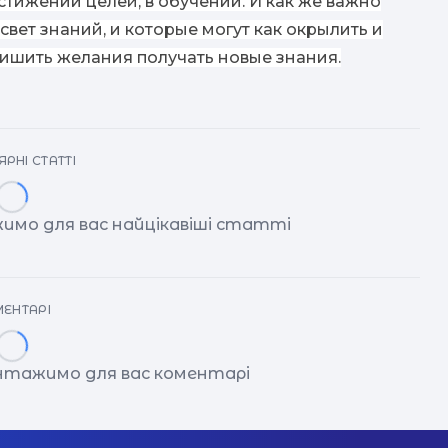
остижении целей, в обучении. И как же важно
 свет знаний, и которые могут как окрылить и
лишить желания получать новые знания.
РНІ СТАТТІ
имо для вас найцікавіші статті
ЕНТАРІ
антажимо для вас коментарі