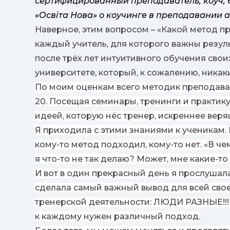
сертифицированный преподаватель, коуч, 
«Освіта Нова» о коучинге в преподавании а
Наверное, этим вопросом – «Какой метод п
каждый учитель, для которого важны резуль
после трёх
лет
интуитивного обучения свои
университете, который, к сожалению, никак
По моим оценкам всего методик преподава
20. Посещая семинары, тренинги и практику
идеей, которую нёс тренер, искреннее веря
Я приходила с этими знаниями к ученикам. 
кому-то метод подходил, кому-то нет. «В че
я что-то не так делаю? Может, мне какие-т
И вот в один прекрасный день я прослушала
сделала самый важный вывод для всей сво
тренерской деятельности: ЛЮДИ РАЗНЫЕ!!! 
к каждому нужен различный подход.