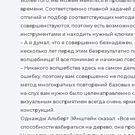
Более того, мы можем меняться и проявля
времени. Соответственно главной задачей д
отличий и подбор соответствующих методик
совершенствуются, поэтому есть возможно
инструментами и находить нужный ключик 
– А я думал, что я совершенно безнадёжен,
несколько лет перед этим безрезультатно 
волшебница! Я все понимаю и начинаю гово
– Никакого волшебства здесь на самом деле
ошибку, поэтому вам совершенно не подо
метод многократных повторений базовых к
на слух вам нужно было целенаправленно с
визуальным восприятием всегда очень ярки
конструкций.
Однажды Альберт Эйнштейн сказал: «Все мы 
способности взбираться на дерево, она про