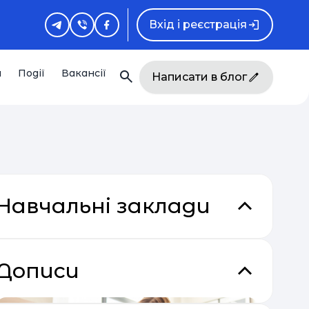
Вхід і реєстрація
и
Події
Вакансії
Написати в блог
Навчальні заклади
Дописи
кладки