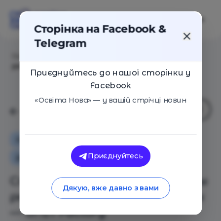
Сторінка на Facebook &
Telegram
Головна
/
Статті
/
Cтране нужны архитекторы
решений, а не программисты — UNIT Factory
Приєднуйтесь до нашої сторінки у
Facebook
«Освіта Нова» — у вашій стрічці новин
Освіта в Україні
Приєднуйтесь
Додаткова освіта для дітей
Cтране нужны архитекторы
Дякую, вже давно з вами
решений, а не программисты
— UNIT Factory