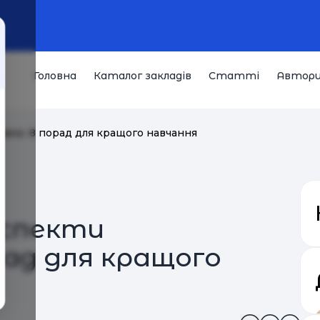
Головна
Каталог закладів
Статті
Автор
вно. 8 порад для кращого навчання
спекти
рад для кращого