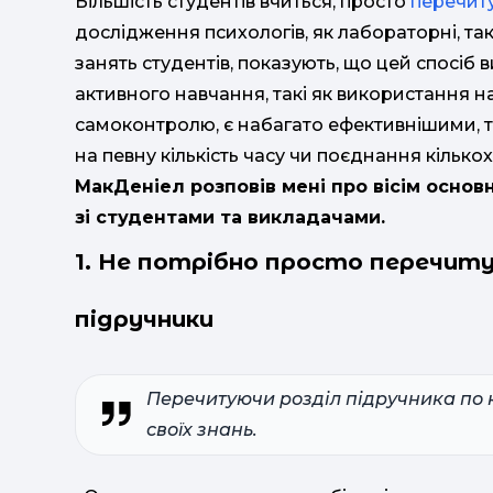
Більшість студентів вчиться, просто
перечит
дослідження психологів, як лабораторні, так
занять студентів, показують, що цей спосіб 
активного навчання, такі як використання н
самоконтролю, є набагато ефективнішими, та
на певну кількість часу чи поєднання кількох
МакДеніел розповів мені про вісім основн
зі студентами та викладачами.
1. Не потрібно просто перечит
підручники
Перечитуючи розділ підручника по к
своїх знань.