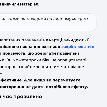
и вивчили матеріал.
вильними відповідями на видному місці та
апитання, зазначені на картці, викидають її.
спішного навчання важливо
закріплювати в
 показують, що зберігати правильні
но.
Ви можете трохи більше опрацювати ті
 повторне ознайомлення з тим матеріалом,
м.
ефективне. Але якщо ви перечитуєте
 повторення не дасть потрібного ефекту.
й час правильно