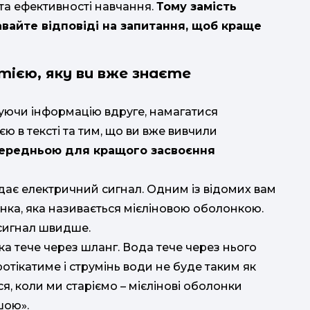
та ефективності навчання.
Тому замість
вайте відповіді на запитання, щоб краще
тією, яку ви вже знаєте
туючи інформацію вдруге, намагатися
ю в тексті та тим, що ви вже вивчили
передньою для кращого засвоєння
едає електричний сигнал. Одним із відомих вам
онка, яка називається мієліновою оболонкою.
сигнал швидше.
ка тече через шланг. Вода тече через нього
отікатиме і струмінь води не буде таким як
ться, коли ми старіємо – мієлінові оболонки
шою».