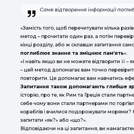
Саме відтворення інформації поглиб
«Замість того, щоб перечитувати кілька разі
метод – прочитати один раз, а потім переві
кінці розділу, або ж склавши запитання сам
поглиблює знання та зміцнює пам’ять
».
«І навіть якщо ви не можете відтворити її –
– цей метод допомагає вам точно перевірити
повторити. Це допомагає вам навчатись ефе
Запитання також допомагають глибше зр
історію, про те, як Рим та Греція стали партн
себе
чому
вони стали партнерами по торгівл
кораблів і вчилися подорожувати морями? 
запитати «як?» або «що?».
Відповідаючи на ці запитання, ви намагаєте