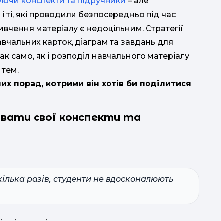
уючи конспекти та підручники
– але
 і ті, які проводили безпосередньо під час
вивчення матеріалу є недоцільним. Стратегії
авчальних карток, діаграм та завдань для
к само, як і розподіл навчального матеріалу
 тем.
их порад, котрими він хотів би поділитися
Києві
увати свої конспекти та
гі
ілька разів, студенти не вдосконалюють