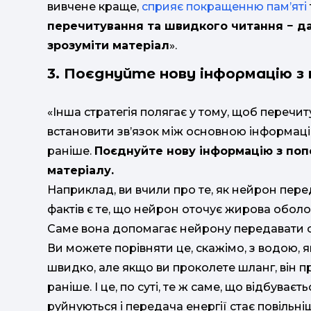
вивчене краще,
сприяє покращенню пам’яті
перечитування та швидкого читання
−
да
зрозуміти матеріал
».
3. Поєднуйте нову інформацію з 
«Інша стратегія полягає у тому, щоб перечи
встановити зв’язок між основною інформаціє
раніше.
Поєднуйте нову інформацію з по
матеріалу.
Наприклад, ви вчили про те, як нейрон пер
фактів є те, що нейрон оточує жирова обол
Саме вона допомагає нейрону передавати 
Ви можете порівняти це, скажімо, з водою, я
швидко, але якщо ви проколете шланг, він пр
раніше. І це, по суті, те ж саме, що відбуває
руйнуються і передача енергії стає повільні