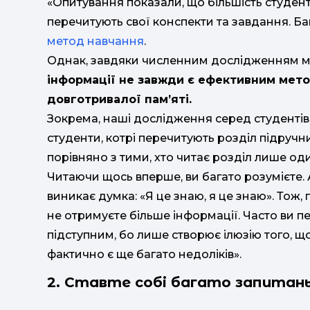
«Опитування показали, що більшість студенті
перечитують свої конспекти та завдання. Баг
метод навчання
.
Однак, завдяки численним дослідженням м
інформації не завжди є ефективним мето
довготривалої пам’яті.
Зокрема, наші дослідження серед студентів
студенти, котрі перечитують розділ підручни
порівняно з тими, хто читає розділ лише оди
Читаючи щось вперше, ви багато розумієте. А
виникає думка: «Я це знаю, я це знаю». Тож, 
не отримуєте більше інформації. Часто ви п
підступним, бо лише створює ілюзію того, що
фактично є ще багато недоліків».
2. Ставте собі багато запитан