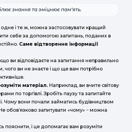
лює знання та зміцнює пам’ять.
б
в одне і те ж, можна застосовувати кращий
рити себе за допомогою запитань, поданих в
остійно.
Саме відтворення інформації
 якщо ви відповідаєте на запитання неправильно
, чого ви не знаєте і що ще вам потрібно
ктивніше.
озуміти матеріал.
Наприклад, ви вчите світову
ерами по торгівлі. Зробіть паузу та запитайте
і.
Чому
вони почали займатись будівництвом
Не обов’язково запитувати «чому» − можна
сь пояснити, і це допомагає вам розуміти