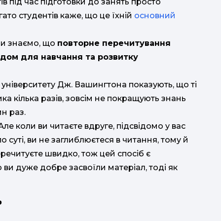
ку
в під час підготовки до занять просто
ато студентів каже, що це їхній
основний
и знаємо, що
повторне перечитування
дом для навчання та розвитку
д
ан
наук; 
 університету Дж. Вашингтона показують, що ті
ка кілька разів, зовсім не покращують знань
наук
н раз.
п
ле коли ви читаєте вдруге, підсвідомо у вас
п
по суті, ви не заглиблюєтеся в читання, тому й
еречитуєте швидко, тож цей спосіб є
у
 ви дуже добре засвоїли матеріал, тоді як
р
п
ь
дис
а