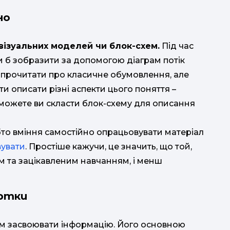
но
візуальних моделей чи блок-схем.
Під час
и б зобразити за допомогою діаграм потік
 прочитати про класичне обумовлення, але
и описати різні аспекти цього поняття –
чи можете ви скласти блок-схему для описання
бто вміння самостійно опрацьовувати матеріал
вувати
. Простіше кажучи, це значить, що той,
м та зацікавленим навчанням, і менш
артки
м засвоювати інформацію. Його основною