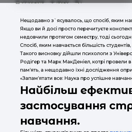
09.03.2018
18020
1
Нещодавно з`ясувалось, що спосіб, яким навч
Якщо ви й досі просто перечитуєте конспект
недовчили протягом семестру, тоді сьогодні
Спосіб, яким навчається більшість студентів,
Такого висновку дійшли психологи з Універс
Родіґер та Марк МакДеніел, котрі провели в
пам’ять, а нещодавно їхні дослідження опр
«Запам’ятати все: Наука про успішне навчанн
Найбільш ефекти
застосування стр
навчання.