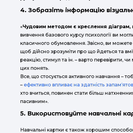
4. Зобразіть інформацію візуаль
«
Чудовим методом є креслення діаграм, 
вивчення базового курсу психології ви могл
класичного обумовлення. Звісно, ви можете
щоб дійсно зрозуміти про що йдеться та вміт
реакцію, стимул та ін. – варто перевірити, 
цих понять.
Все, що стосується активного навчання – то
–
ефективно впливає на здатність запам’ято
хто вчиться, повинен стати більш натхненни
пасивним».
5. Використовуйте навчальні к
Навчальні картки є також хорошим способо