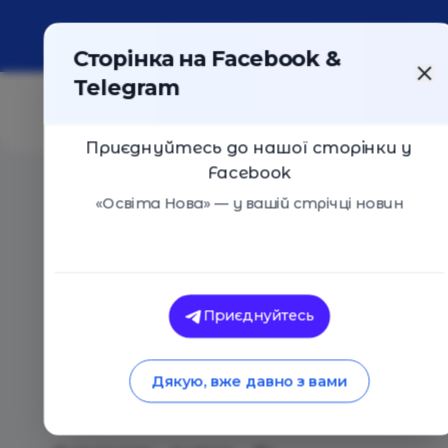
Про портал
Реклама
Контакти
Сторінка на Facebook &
Telegram
Приєднуйтесь до нашої сторінки у
Facebook
Головна
/
Статті
/
Перечитувати конспекти неефекти
«Освіта Нова» — у вашій стрічці новин
Як це працює
Поради
Перечитувати кон
Приєднуйтесь
неефективно. 8 по
Дякую, вже давно з вами
навчання