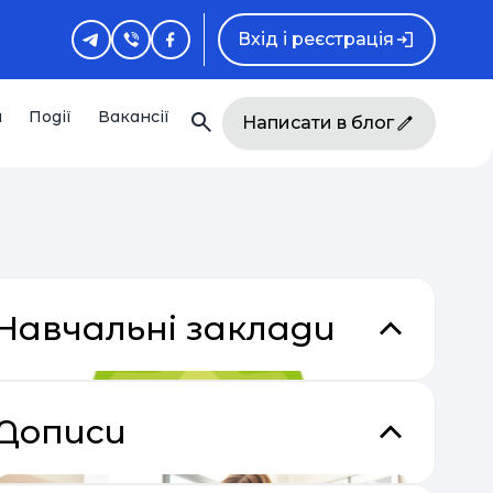
Вхід і реєстрація
и
Події
Вакансії
Написати в блог
Навчальні заклади
Дописи