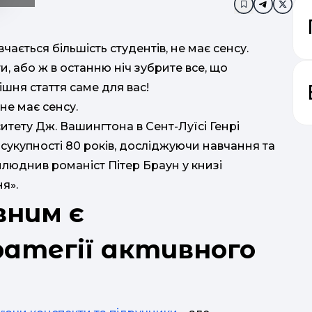
Додати в за
ається більшість студентів, не має сенсу.
и, або ж в останню ніч зубрите все, що
шня стаття саме для вас!
 не має сенсу.
итету Дж. Вашингтона в Сент-Луїсі Генрі
 сукупності 80 років, досліджуючи навчання та
илюднив романіст Пітер Браун у книзі
ве
я».
вним є
атегії активного