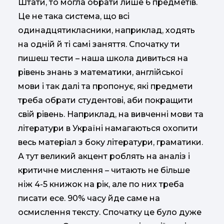
Штати, то могла обрати лише 6 предметів.
Це не така система, що всі
одинадцятикласники, наприклад, ходять
на одній й ті самі заняття. Спочатку ти
пишеш тести – наша школа дивиться на
рівень знань з математики, англійської
мови і так далі та пропонує, які предмети
треба обрати студентові, аби покращити
свій рівень. Наприклад, на вивченні мови та
літератури в Україні намагаються охопити
весь матеріал з боку літератури, граматики.
А тут великий акцент роблять на аналіз і
критичне мислення – читають не більше
ніж 4-5 книжок на рік, але по них треба
писати есе. 90% часу йде саме на
осмислення тексту. Спочатку це було дуже