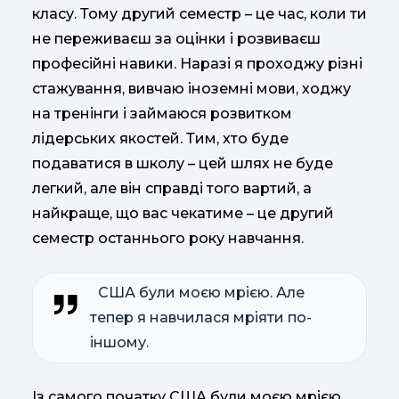
класу. Тому другий семестр – це час, коли ти
не переживаєш за оцінки і розвиваєш
професійні навики. Наразі я проходжу різні
стажування, вивчаю іноземні мови, ходжу
на тренінги і займаюся розвитком
лідерських якостей. Тим, хто буде
подаватися в школу – цей шлях не буде
легкий, але він справді того вартий, а
найкраще, що вас чекатиме – це другий
семестр останнього року навчання.
США були моєю мрією. Але
тепер я навчилася мріяти по-
іншому.
Із самого початку США були моєю мрією.