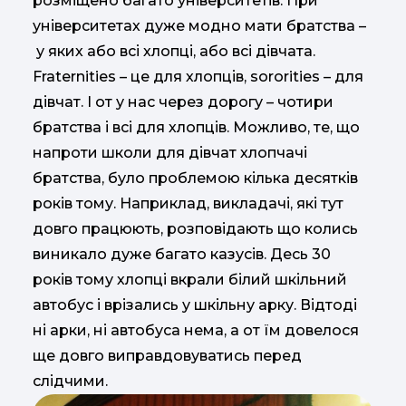
розміщено багато університетів. При
університетах дуже модно мати братства –
у яких або всі хлопці, або всі дівчата.
Fraternities – це для хлопців, sororities – для
дівчат. І от у нас через дорогу – чотири
братства і всі для хлопців. Можливо, те, що
напроти школи для дівчат хлопчачі
братства, було проблемою кілька десятків
років тому. Наприклад, викладачі, які тут
довго працюють, розповідають що колись
виникало дуже багато казусів. Десь 30
років тому хлопці вкрали білий шкільний
автобус і врізались у шкільну арку. Відтоді
ні арки, ні автобуса нема, а от їм довелося
ще довго виправдовуватись перед
слідчими.