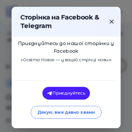
Сторінка на Facebook &
Telegram
Головна
/
Статті
/
Girls only: як навчатися в школі для
дівчат у США
Приєднуйтесь до нашої сторінки у
Facebook
«Освіта Нова» — у вашій стрічці новин
Оглядові статті
Іноземний досвід
Приєднуйтесь
Girls only: як навчатися в
школі для дівчат у США
Дякую, вже давно з вами
09.03.2018
3237
0