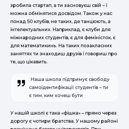
зробила стартап, а ти засновуєш свій – і
можна обмінятися досвідом. Також у нас
понад 50 клубів, не таких, де танцюють, а
інтелектуальних. Наприклад, є клуби для
міжнародних студентів, є для феміністок, є
для математикинь. На таких позакласних
заняттях ти знаходиш друзів і говориш про
те, що цікавить.
Наша школа підтримує свободу
самоідентифікації студентів – ти
є тим, ким хочеш бути
У нашій школі є така «фішка» – прямо через
дорогу є чотири братства. У нашому районі