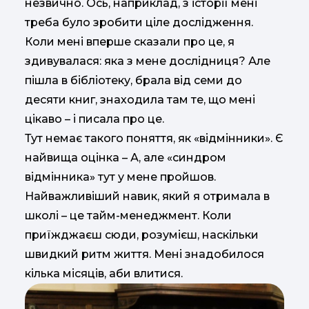
незвично. Ось, наприклад, з історії мені
треба було зробити ціле дослідження.
Коли мені вперше сказали про це, я
здивувалася: яка з мене дослідниця? Але
пішла в бібліотеку, брала від семи до
десяти книг, знаходила там те, що мені
цікаво – і писала про це.
Тут немає такого поняття, як «відмінники». Є
найвища оцінка – А, але «синдром
відмінника» тут у мене пройшов.
Найважливіший навик, який я отримала в
школі – це тайм-менеджмент. Коли
приїжджаєш сюди, розумієш, наскільки
швидкий ритм життя. Мені знадобилося
кілька місяців, аби влитися.