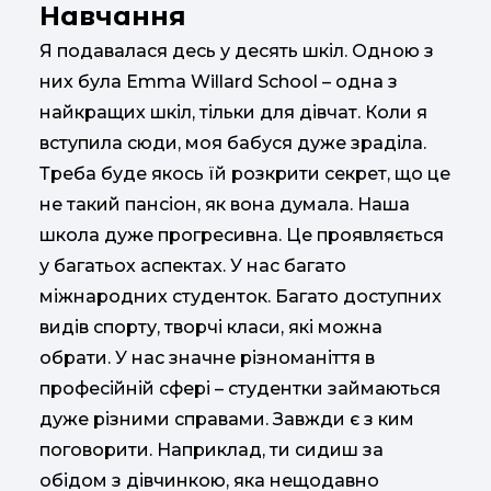
Навчання
Я подавалася десь у десять шкіл. Одною з
них була Emma Willard School – одна з
найкращих шкіл, тільки для дівчат. Коли я
вступила сюди, моя бабуся дуже зраділа.
Треба буде якось їй розкрити секрет, що це
не такий пансіон, як вона думала. Наша
школа дуже прогресивна. Це проявляється
у багатьох аспектах. У нас багато
міжнародних студенток. Багато доступних
видів спорту, творчі класи, які можна
обрати. У нас значне різноманіття в
професійній сфері – студентки займаються
дуже різними справами. Завжди є з ким
поговорити. Наприклад, ти сидиш за
обідом з дівчинкою, яка нещодавно