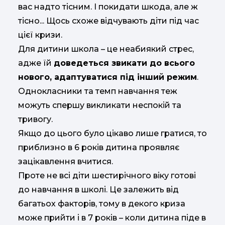
вас надто тісним. І покидати шкода, але ж
тісно... Щось схоже відчувають діти під час
цієї кризи.
Для дитини школа – це неабиякий стрес,
адже їй
доведеться звикати до всього
нового, адаптуватися під інший режим
.
Однокласники та темп навчання теж
можуть спершу викликати неспокій та
тривогу.
Якщо до цього було цікаво лише гратися, то
приблизно в 6 років дитина проявляє
зацікавлення вчитися.
Проте не всі діти шестирічного віку готові
до навчання в школі. Це залежить від
багатьох факторів, тому в декого криза
може прийти і в 7 років – коли дитина піде в