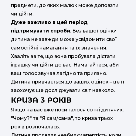
предмети, до яких малюк може доповзти
чи дійти.
Дуже важливо в цей період
підтримувати спроби
. Без вашої оцінки
дитина не завжди може усвідомити свої
самостійні намагання та їх значення.
Хваліть за те, що вона пробувала дістати
іграшку чи дійти до вас. Намагайтеся, аби
ваш голос звучав лагідно та приязно.
Дитина привчається до ваших оцінок – це її
заохочує ще досліджувати світ навколо.
КРИЗА 3 РОКІВ
Якщо на вас вже посипалося сотні дитячих:
"Чому?" та "Я сам/сама", то криза трьох
років розпочалась.
Дитина проявляє неабияку впертість, коли