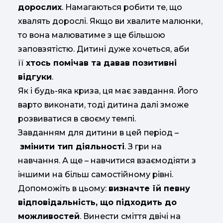
дорослих
. Намагаються робити те, що
хвалять дорослі. Якщо ви хвалите малюнки,
то вона малюватиме з ще більшою
заповзятістю. Дитині дуже хочеться, аби
її
хтось помічав та давав позитивні
відгуки
.
Як і будь-яка криза, ця має завдання. Його
варто виконати, тоді дитина далі зможе
розвиватися в своєму темпі.
Завданням для дитини в цей період –
змінити тип діяльності
. З гри на
навчання. А ще – навчитися взаємодіяти з
іншими на більш самостійному рівні.
Допоможіть в цьому:
визначте їй певну
відповідальність, що підходить до
можливостей
. Винести сміття двічі на