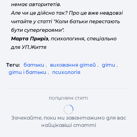
немає авторитетів.
Але чи це дійсно так? Про це вже невдовзі
читайте у статті "Коли батьки перестають
бути супергероями".
Марта Приріз
, психологиня, спеціально
для УП.Життя
Теги:
батьки
,
виховання дітей
,
діти
,
діти і батьки
,
психологія
ПОПУЛЯРНІ СТАТТІ
Зачекайте, поки ми завантажимо для вас
найцікавіші статті