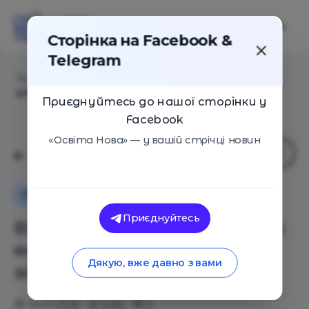
Сторінка на Facebook &
Telegram
Головна
/
Статті
/
Вікові кризи в житті дитини: як
розпізнати та чим зарадити?
Приєднуйтесь до нашої сторінки у
Facebook
«Освіта Нова» — у вашій стрічці новин
Поради
Оглядові статті
Сім'я
Приєднуйтесь
Вікові кризи в житті дитини:
як розпізнати та чим
Дякую, вже давно з вами
зарадити?
30.01.2018
5285
0