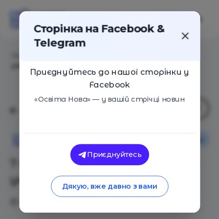
Сторінка на Facebook &
Telegram
Головна
/
Статті
/
7 важнейших событий года в
украинском образовании
Приєднуйтесь до нашої сторінки у
Facebook
«Освіта Нова» — у вашій стрічці новин
Оглядові статті
Новини
Освіта Нова
Приєднуйтесь
7 важнейших событий года в
украинском образовании
Дякую, вже давно з вами
09.01.2018
3936
0