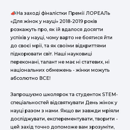
📣На заході фіналістки Премії ЛОРЕАЛь
«Для жінок у науці» 2018-2019 років
розкажуть про, як їй вдалося досягти
успіхів у науці, чому варто не боятися йти
до своєї мрії, та як своїми відкриттями
підкорювати світ. Наші науковиці
переконані, талант не має ні статевих, ні
національних обмежень - жінки можуть
абсолютно ВСЕ!
Запрошуємо школярок та студенток STEM-
спеціальностей відсвяткувати День жінок у
науці разом з нами. Якщо ви завжди мріяли
досліджувати, експерементувати, творити -
цей захід точно допоможе вам зрозуміти,