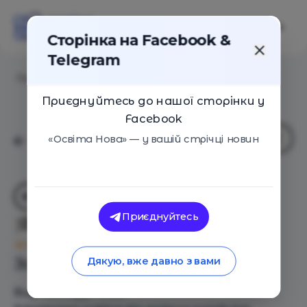
Сторінка на Facebook &
Telegram
Головна
/
Навчальні заклади
/
Marcus Canada
Приєднуйтесь до нашої сторінки у
Facebook
«Освіта Нова» — у вашій стрічці новин
Приєднуйтесь
Marcus Canada
Оцінка 0 - 0 голосів
Загальний опис
Дякую, вже давно з вами
Вид закладу - Інше