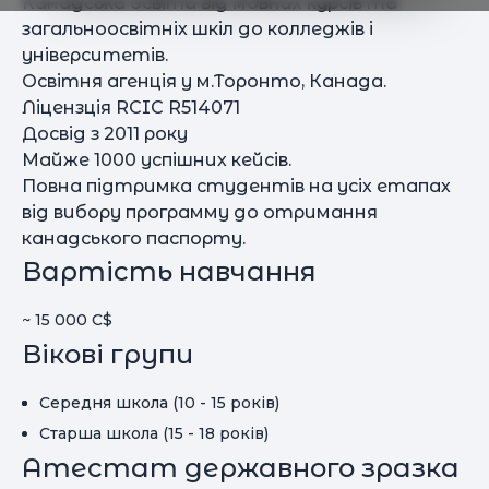
Канадська освіта від мовних курсів та
загальноосвітніх шкіл до колледжів і
університетів.
Освітня агенція у м.Торонто, Канада.
Ліцензція RCIC R514071
Досвід з 2011 року
Майже 1000 успішних кейсів.
Повна підтримка студентів на усіх етапах
від вибору программу до отримання
канадського паспорту.
Вартість навчання
~ 15 000 C$
Вікові групи
Середня школа (10 - 15 років)
Старша школа (15 - 18 років)
Атестат державного зразка