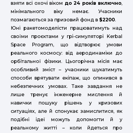
взяти всі охочі віком
до 24 років включно
,
мінімального віку немає. Учасники
позмагаються за призовий фонд в
$2200
.
Юні ракетомоделісти працюватимуть над
своїми проєктами у грі-симуляторі Kerbal
Space Program, що відтворює умови
реального космосу: від аеродинаміки до
орбітальної фізики. Цьогорічна місія має
особливий зміст
–
учасники шукатимуть
способи врятувати екіпаж, що опинився в
небезпечних умовах. Таке завдання не
лише тренує інженерне мислення й
навички пошуку рішень у кризових
ситуаціях, але й спонукає замислитися, як
подібні ідеї можуть допомогти й у
реальному житті
–
коли йдеться про