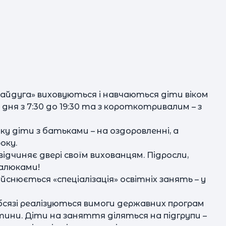
п
Райдуга» виховуються і навчаються діти віком
 дня з 7:30 до 19:30 та з короткотривалим – з
зм
тку діти з батьками – на оздоровленні, а
оку.
 відчиняє двері своїм вихованцям. Підросли,
нав
малюками!
ійснюється «спеціалізація» освітніх занять – у
 обсязі реалізуються вимоги державних програм
тини. Діти на заняття діляться на підгрупи –
п