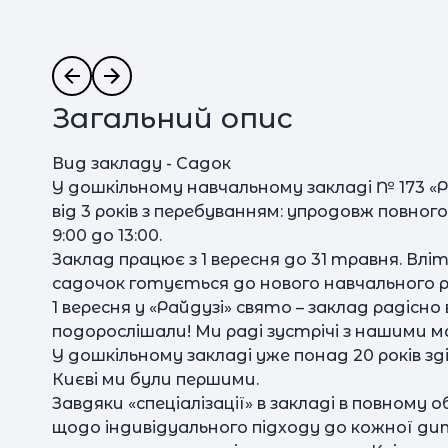
Загальний опис
Вид закладу - Садок
У дошкільному навчальному закладі № 173 «
від 3 років з перебуванням: упродовж повного
9:00 до 13:00.
Заклад працює з 1 вересня до 31 травня. Влі
садочок готується до нового навчального р
1 вересня у «Райдузі» свято – заклад радісно
подорослішали! Ми раді зустрічі з нашими 
У дошкільному закладі уже понад 20 років зд
Києві ми були першими.
Завдяки «спеціалізації» в закладі в повному
щодо індивідуального підходу до кожної ди