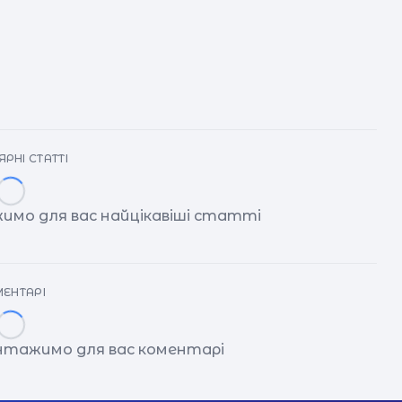
РНІ СТАТТІ
имо для вас найцікавіші статті
ЕНТАРІ
антажимо для вас коментарі