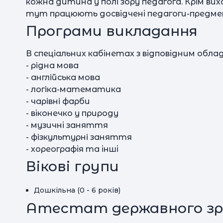
кожна дитина у полі зору педагога. Крім вих
тут працюють досвідчені педагоги-предме
Програми викладання
В спеціальних кабінетах з відповідним об
- рiдна мова
- англiйська мова
- логiка-математика
- чарiвнi фарби
- віконечко у природу
- музичні заняття
- фiзкультурнi заняття
- хореографія та інші
Вікові групи
Дошкільна (0 - 6 років)
Атестат державного зр