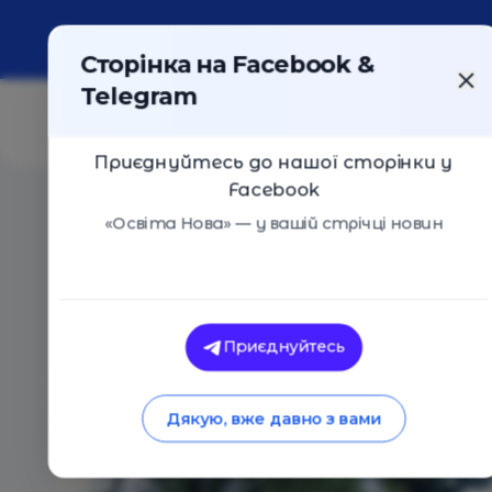
Про портал
Реклама
Контакти
Сторінка на Facebook &
Telegram
Приєднуйтесь до нашої сторінки у
Facebook
Головна
/
Навчальні заклади
/
Школа-дитячий садок
«Освіта Нова» — у вашій стрічці новин
Школа-дитячий садок «Райдуг
Оцінка 3 - 2 голоси
Приєднуйтесь
Дякую, вже давно з вами