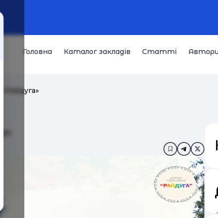
Головна
Каталог закладів
Статті
Автор
 «Райдуга»
а»
Додати в за