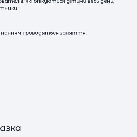
ователів, які опікуються дітьми весь день,
р
тники.
ладнанням проводяться заняття:
ма
15 
ht
ф
азка