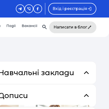
Вхід і реєстрація
и
Події
Вакансії
Написати в блог
Навчальні заклади
кладки
Дописи