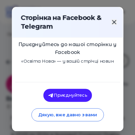
Сторінка на Facebook &
Telegram
Головна
/
Події
/
Весняні канікули в А+
Приєднуйтесь до нашої сторінки у
Facebook
«Освіта Нова» — у вашій стрічці новин
Академія сучасної освіти «А+»
Приєднуйтесь
Весняні канікули в А+
Київ
27 Березня 2017
1784
Дякую, вже давно з вами
Пропонуємо Вам провести весняні канікули
вражаюче та цікаво.