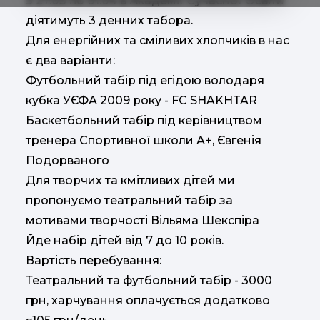
З 27.03 по 01.04 в Академії Сучасної Освіти
діятимуть 3 денних табора.
Для енергійних та сміливих хлопчиків в нас
є два варіанти:
Футбольний табір під егідою володаря
кубка УЄФА 2009 року - FC SHAKHTAR
Баскетбольний табір під керівництвом
тренера Спортивної школи А+, Євгенія
Подорваного
Для творчих та кмітливих дітей ми
пропонуємо театральний табір за
мотивами творчості Вільяма Шекспіра
Йде набір дітей від 7 до 10 років.
Вартість перебування:
Театральний та футбольний табір - 3000
грн, харчування оплачується додатково