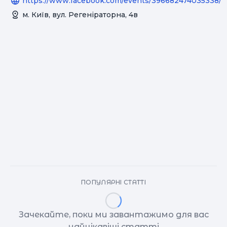
https://www.facebook.com/events/396682474035338/
м. Київ, вул. Регеніраторна, 4в
ПОПУЛЯРНІ СТАТТІ
Зачекайте, поки ми завантажимо для вас
найцікавіші статті