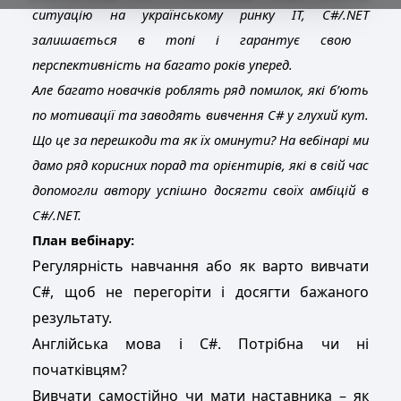
ситуацію на українському ринку ІТ,
C
#/.
NET
залишається в топі і гарантує свою
перспективність на багато років уперед.
Але багато новачків роблять ряд помилок, які б’ють
по мотивації та заводять вивчення
C#
у глухий кут.
Що це за перешкоди та як їх оминути? На вебінарі ми
дамо ряд корисних порад та орієнтирів, які в свій час
допомогли автору успішно досягти своїх амбіцій в
C
#/.
NET
.
План вебінару:
Регулярність навчання або як варто вивчати
C
#
,
щоб не перегоріти і досягти бажаного
результату.
Англійська мова і C#. Потрібна чи ні
початківцям?
Вивчати самостійно чи мати наставника – як