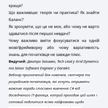
краще?
Що важливіше: теорія чи практика
?
Як знайти
баланс?
Як зрозуміти, що це не моє, або чому не варто
здаватися після першої невдачі?
Чому важливо вміти фокусуватися на одній
мові/фреймворку або чому варіативність
знань для початківця не завжди плюс.
Ведучий:
Дмитро Зазимко,
Tech
Lead
у
Grid
Dynamics
та
Senior
Software
Engineer
у
DaraArt
.
Вебінар призначений для новачків, світчерів та
розробників-початківців, які хочуть отримати
важливі поради стосовно вивчення
C
# від
досвідченого ІТ-фахівця, котрий проходив цей шлях і
готовий поділитися всіма лайфхаками щодо