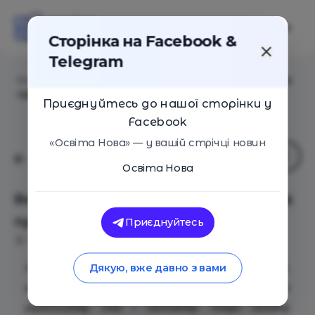
Сторінка на Facebook &
Telegram
Головна
/
Події
/
Вебінар "ТОП помилок початківців
при вивченні C#"
Приєднуйтесь до нашої сторінки у
Facebook
«Освіта Нова» — у вашій стрічці новин
Освіта Нова
Вебінар "ТОП помилок початківців
при вивченні C#"
Приєднуйтесь
Київ
18 Березня 2024
680
C
# – це багатофункціональна мова програмування,
Дякую, вже давно з вами
яка має дуже сильні позиції на ІТ-ринку – як
українському, так і світовому. Попри складну