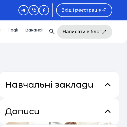
Вхід і реєстрація
и
Події
Вакансії
Написати в блог
Навчальні заклади
Дописи