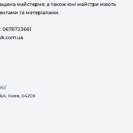
ащена майстерня, а також юні майстри мають
ментами та матеріалами.
: 0676723661
lyk.com.ua
90/
 6А, Киев, 04209