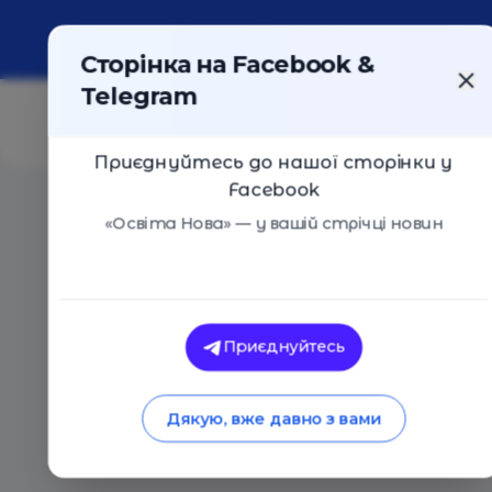
Про портал
Реклама
Контакти
Сторінка на Facebook &
Telegram
Приєднуйтесь до нашої сторінки у
Facebook
Головна
/
Події
/
Творча майстерня "Сверлик" - Київ
«Освіта Нова» — у вашій стрічці новин
Творча майстерня "Сверлик"
Приєднуйтесь
Творча майстерня "Сверлик" - Киї
Київ
03 Травня 2017
2698
Дякую, вже давно з вами