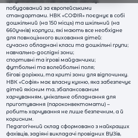
Це унікальний навчальний заклад,
побудований за європейськими
стандартами. НВК «СОФІЯ» поєднує в собі
дошкільний (на 150 місць) та шкільний (на
660учнів) корпуси, які мають все необхідне
для повноцінного виховання дітей:
сучасно обладнані класи та дошкільні групи;
навчально-дослідні зони;
спортивні та ігрові майданчики;
футбольні та волейбольні поля;
бігові доріжки, та криті зони для відпочинку.
НВК «Софія» має власну кухню, яка забезпечує
дітей якісним та, збалансованим
харчуванням, унікальне обладнання для
приготування (пароконвектомати) –
робить харчування не лише безпечним, а й
корисним.
Педагогічний склад сформовано з найкращих
фахівців, задіяні викладачі провідних ВУЗів,