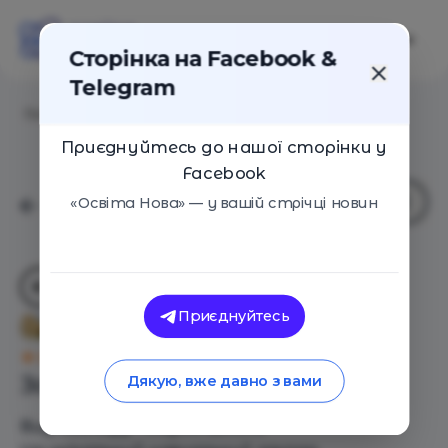
Сторінка на Facebook &
Telegram
Головна
/
Навчальні заклади
/
ТОВ "НВК "Софія"
Приєднуйтесь до нашої сторінки у
Facebook
«Освіта Нова» — у вашій стрічці новин
Приєднуйтесь
ТОВ "НВК "Софія"
Оцінка 1 - 1 голос
Загальний опис
Дякую, вже давно з вами
Вид закладу - Садок, Школа