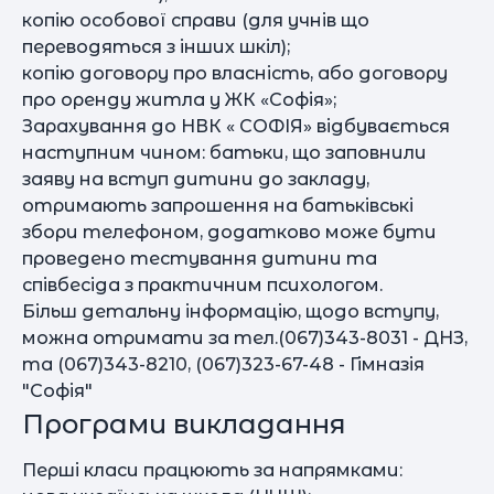
копію особової справи (для учнів що
переводяться з інших шкіл);
копію договору про власність, або договору
про оренду житла у ЖК «Софія»;
Зарахування до НВК « СОФІЯ» відбувається
наступним чином: батьки, що заповнили
заяву на вступ дитини до закладу,
отримають запрошення на батьківські
збори телефоном, додатково може бути
проведено тестування дитини та
співбесіда з практичним психологом.
Більш детальну інформацію, щодо вступу,
можна отримати за тел.(‎067)343-8031 - ДНЗ,
та (‎067)343-8210, (067)323-67-48 - Гімназія
"Софія"
Програми викладання
Перші класи працюють за напрямками: