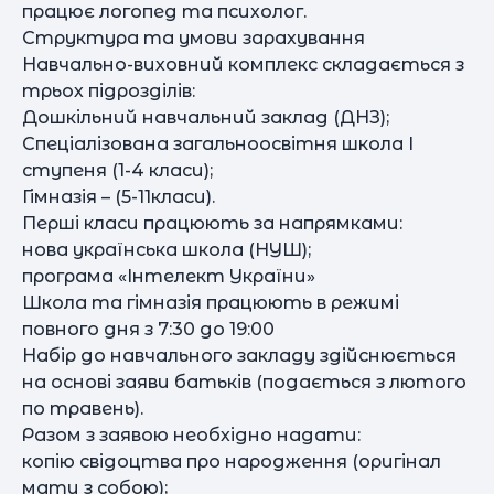
працює логопед та психолог.
Структура та умови зарахування
Навчально-виховний комплекс складається з
трьох підрозділів:
Дошкільний навчальний заклад (ДНЗ);
Спеціалізована загальноосвітня школа І
ступеня (1-4 класи);
Гімназія – (5-11класи).
Перші класи працюють за напрямками:
нова українська школа (НУШ);
програма «Інтелект України»
Школа та гімназія працюють в режимі
повного дня з 7:30 до 19:00
Набір до навчального закладу здійснюється
на основі заяви батьків (подається з лютого
по травень).
Разом з заявою необхідно надати:
копію свідоцтва про народження (оригінал
мати з собою);