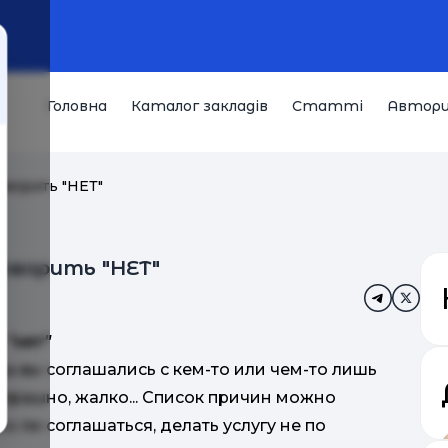
Головна
Каталог закладів
Статті
Автор
оворить "НЕТ"
оворить "НЕТ"
 "нет"
да вы соглашались с кем-то или чем-то лишь
 страшно, жалко... Список причин можно
о ли соглашаться, делать услугу не по