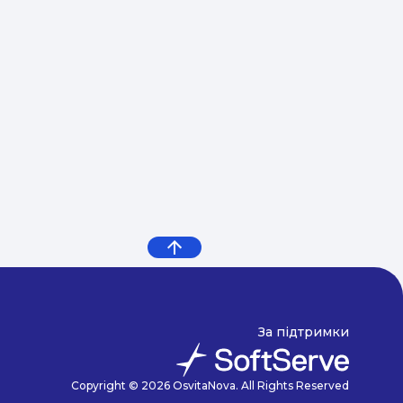
заповнити форму попередньої реєстрації. Ми
зв’яжемося з вами, відповімо на всі запитання та
проведемо детальну консультацію з приводу
прийому вашої дитини до школи
https://kyiv.osokorky.maplebear-cee.com/order Ви
можете звернутися, надіславши електронний
лист за адресою
info@mbkyiv.com.ua
або
зателефонувавши за номером телефону
+380444999837.
За підтримки
Copyright © 2026 OsvitaNova. All Rights Reserved