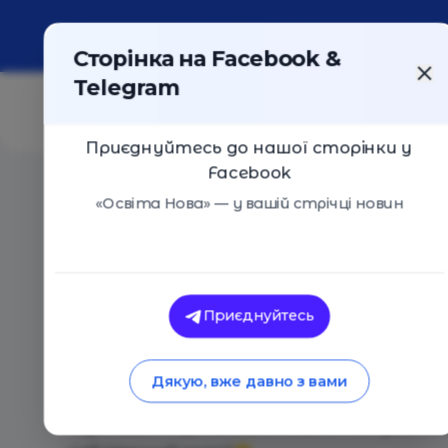
Про портал
Реклама
Контакти
Сторінка на Facebook &
Telegram
Приєднуйтесь до нашої сторінки у
Facebook
Головна
/
Події
/
Тренинг для подростков: Учимся г
«Освіта Нова» — у вашій стрічці новин
Тренинг для подростков: Учимся г
Київ
27 Грудня 2018
2296
Приєднуйтесь
Тренинг для подростков "Учимся говорить
Признайтесь себе - ведь бывали случаи, ког
Дякую, вже давно з вами
потому, что отказывать неудобно, неловко,
перечислять до бесконечности. Но правильн