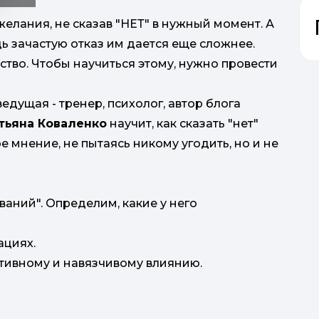
желания, не сказав "НЕТ" в нужный момент. А
дь зачастую отказ им дается еще сложнее.
сство. Чтобы научиться этому, нужно провести
ведущая - тренер, психолог, автор блога
тьяна Коваленко
научит, как сказать "нет"
 мнение, не пытаясь никому угодить, но и не
аний". Определим, какие у него
ациях.
тивному и навязчивому влиянию.