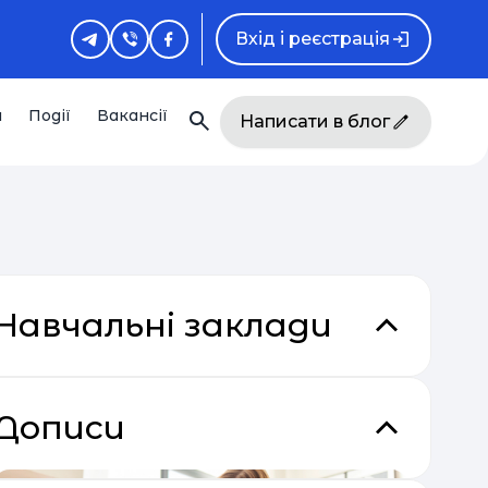
Вхід і реєстрація
и
Події
Вакансії
Написати в блог
Навчальні заклади
Дописи