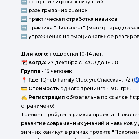
➡ создание игровых ситуаций
➡ разыгрывание сценок
➡ практическая отработка навыков
➡ практика "Пинг-понг" (метод парадоксал
➡ упражнения на эмоциональное реагиров
Для кого:
подростки 10-14 лет.
📆
Когда:
27 декабря с 14:00 до 16:00
Группа
- 15 человек
📍
Где
: IQhub Family Club, ул. Спасская, 1/2
💳
Стоимость
одного тренинга - 300 грн.
✍
Регистрация
обязательна по ссылке: http
ограничено!
Тренинг пройдет в рамках проекта "Поколе
развитие современных умений и навыков у 
зимних каникул в рамках проекта "Поколен