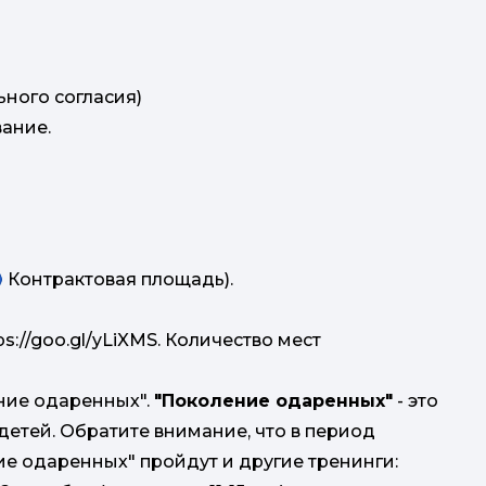
ьного согласия)
ание.
Укра
 (Ⓜ Контрактовая площадь).
s://goo.gl/yLiXMS. Количество мест
п
ние одаренных".
"Поколение одаренных"
- это
д
детей. Обратите внимание, что в период
спра
ие одаренных" пройдут и другие тренинги: