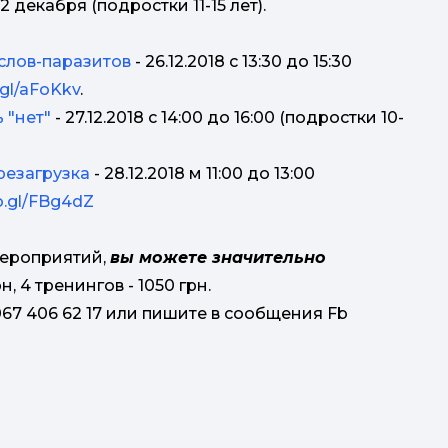
2 декабря (подростки 11-15 лет).
 слов-паразитов
- 26.12.2018 с 13:30 до 15:30
.gl/aFoKkv
.
 "нет"
- 27.12.2018 с 14:00 до 16:00 (подростки 10-
к
резагрузка
- 28.12.2018 м 11:00 до 13:00
o.gl/FBg4dZ
з
мероприятий,
вы можете значительно
, 4 тренингов - 1050 грн.
067 406 62 17 или пишите в сообщения Fb
в
на