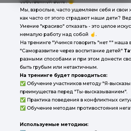
собственной воле?😒
Мы, взрослые, часто ущемляем себя и свои 
как часто от этого страдают наши дети? Ве
Умение "красиво" отказать - это целое иску
немалую работу над собой ☝.
На тренинге "Учимся говорить "нет "" наша 
"Саморазвитие через воспитание детей"
Та
разными способами и при этом донести свое
быть грубым или нетактичным.
На тренинге будет проводиться:
✅ Обучение участников методу "Я-высказыв
преимущества перед "Ты-высказыванием".
✅ Практика поведения в конфликтных ситу
✅ Обучение методам противостояния нега
Используемые методики: