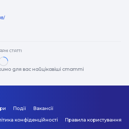
88/
РНІ СТАТТІ
имо для вас найцікавіші статті
ори
Події
Вакансії
ітика конфіденційності
Правила користування