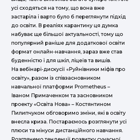
усі сходяться на тому, що вона вже
застаріла і варто було б переглянути підхід
до освіти. В реаліях карантину ця думка
набуває ще більшої актуальності, тому що
популярний раніше для додаткової освіти
формат онлайн-навчання, зараз вже став
буденністю і для шкіл, ліцеїв та вишів.
На вебінарі-дискусії «Руйнівники міфів про
освіту», разом із співзасновником
навчальної платформи Prometheus –
Іваном Примаченком та засновником
проекту «Освіта Нова» – Костянтином
Пилипчуком обговоримо зміни, які в освіту
внесла криза. Постараємось розглянути усі
плюси та мінуси дистанційного навчання.
Розглянемо тенденції розвитку сучасної