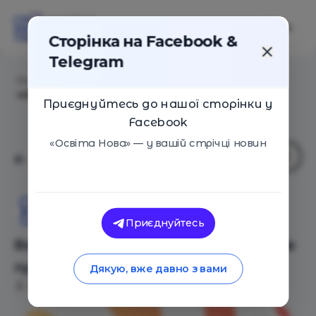
Сторінка на Facebook &
Telegram
Головна
/
Події
/
Вебінар-дискусія «Руйнівники
міфів про освіту»
Приєднуйтесь до нашої сторінки у
Facebook
«Освіта Нова» — у вашій стрічці новин
Освіта Нова
Приєднуйтесь
Вебінар-дискусія «Руйнівники міфів
про освіту»
Дякую, вже давно з вами
Львів
25 Червня 2020
2640