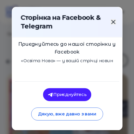
Сторінка на Facebook &
Telegram
Головна
/
Навчальні заклади
/
Work and Travel USA
Приєднуйтесь до нашої сторінки у
Facebook
«Освіта Нова» — у вашій стрічці новин
Приєднуйтесь
Дякую, вже давно з вами