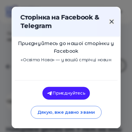
Сторінка на Facebook &
Telegram
Головна
/
Події
/
Набираем детей от 7 лет на наш
новогодний спектакль
Приєднуйтесь до нашої сторінки у
Facebook
«Освіта Нова» — у вашій стрічці новин
Дитячий центр з
Приєднуйтесь
поглибленим вивченням
Дякую, вже давно з вами
англійської мови «Знаток»
Набираем детей от 7 лет на наш