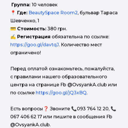
Группа:
10 человек
📍
Где:
BeautySpace Room2
, бульвар Тараса
Шевченко, 1
💳
Стоимость:
380 грн.
✍
Регистрация
обязательна по ссылке:
https://goo.gl/davtqJ
. Количество мест
ограничено!
Перед оплатой ознакомьтесь, пожалуйста,
с правилами нашего образовательного
центра на странице Fb @OvsyankA.club или
по ссылке
https://goo.gl/jQ3xBQ
.
Есть вопросы❓ Звоните 📞093 764 12 20, 📞
067 406 62 17 или пишите в сообщения Fb
@OvsyankA.club.