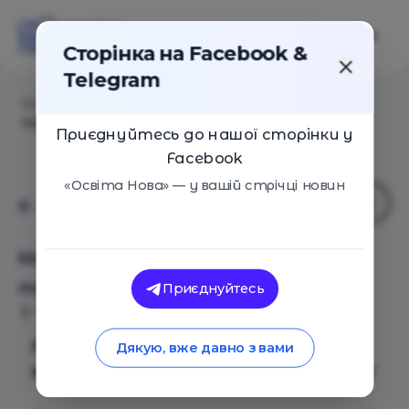
Сторінка на Facebook &
Telegram
Головна
/
Події
/
Мастер-класс по макияжу для
подростков
Приєднуйтесь до нашої сторінки у
Facebook
«Освіта Нова» — у вашій стрічці новин
Мастер-класс по макияжу для
подростков
Приєднуйтесь
Київ
19 Травня 2019
1939
ПРАКТИЧЕСКИЙ МАСТЕР-КЛАСС ПО
Дякую, вже давно з вами
МАКИЯЖУ ДЛЯ ДЕВОЧЕК ОТ 12 ДО 16 ЛЕТ