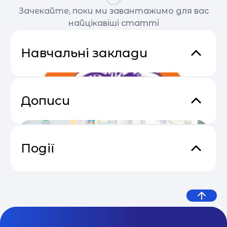
Зачекайте, поки ми завантажимо для вас
найцікавіші статті
Навчальні заклади
Дописи
Події
Відеокурс від SendPulse “Email
04.05
Маркетинг”
ZNOUA
МОН оприлюднило