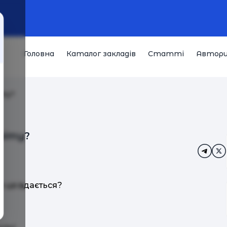
Головна
Каталог закладів
Статті
Автор
іту?
віту?
м це вдається?