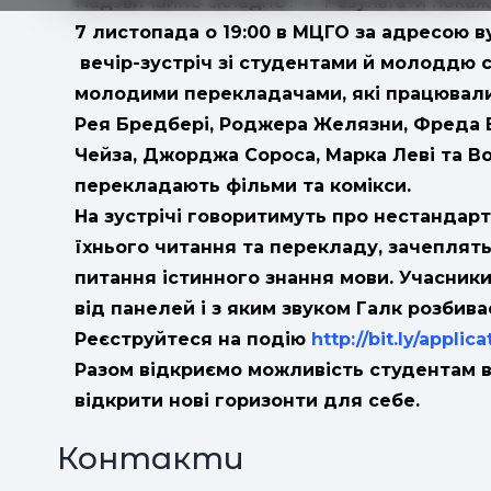
Надзвичайно складно? — Результати покаж
7 листопада о 19:00 в МЦГО за адресою ву
вечір-зустріч зі студентами й молоддю 
молодими перекладачами, які працювали 
Рея Бредбері, Роджера Желязни, Фреда В
Чейза, Джорджа Сороса, Марка Леві та В
перекладають фільми та комікси.
На зустрічі говоритимуть про нестандарт
їхнього читання та перекладу, зачеплять
питання істинного знання мови. Учасник
від панелей і з яким звуком Галк розбиває
Реєструйтеся на подію
http://bit.ly/applic
Разом відкриємо можливість студентам в
відкрити нові горизонти для себе.
Контакти