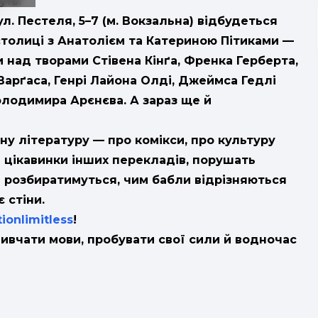
уть!
л. Пестеля, 5–7 (м. Вокзальна) відбудеться
столиці з Анатолієм та Катериною Пітиками —
над творами Стівена Кінґа, Френка Герберта,
арґаса, Генрі Лайона Олді, Джеймса Гедлі
олодимира Арєнєва. А зараз ще й
ну літературу — про комікси, про культуру
 цікавинки інших перекладів, порушать
и розбиратимуться, чим бабли відрізняються
 стіни.
ationlimitless
!
ивчати мови, пробувати свої сили й водночас