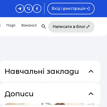
Вхід і реєстрація
и
Події
Вакансії
Написати в блог
Навчальні заклади
Дописи