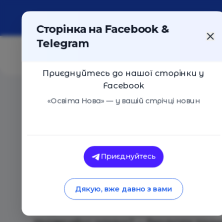
Про портал
Реклама
Контакти
Сторінка на Facebook &
Telegram
Приєднуйтесь до нашої сторінки у
Facebook
Головна
/
Події
/
Хто вони - супергерої реального св
«Освіта Нова» — у вашій стрічці новин
Хто вони - супергерої реального с
Київ
07 Листопада 2019
1606
Приєднуйтесь
Хто вони — супергерої реального світу? Як ї
Дякую, вже давно з вами
Легко? — Дізнаємося!
Не дуже? — Спитаємо!