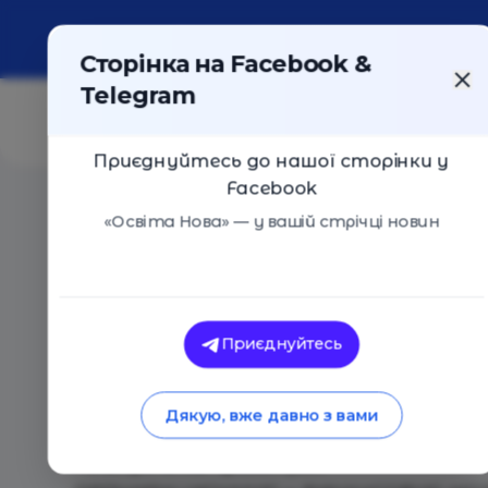
Про портал
Реклама
Контакти
Сторінка на Facebook &
Telegram
Приєднуйтесь до нашої сторінки у
Facebook
Головна
/
Події
/
Дискуссия "Начальная школа в Вы
«Освіта Нова» — у вашій стрічці новин
Дискуссия "Начальная школа в В
Київ
11 Березня 2017
1940
Приєднуйтесь
Приглашаем родителей, которые изучают в
дополненного образования для своих детей 
Дякую, вже давно з вами
единомышленников, чтобы создать новые 
На встрече мы презентуем: