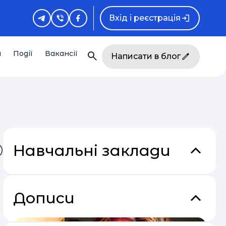
Вхід і реєстрація
и
Події
Вакансії
Написати в блог
Навчальні заклади
Дописи