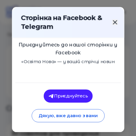
Сторінка на Facebook &
Telegram
Головна
/
Aвтори
/
Ірина Негован
Приєднуйтесь до нашої сторінки у
Facebook
Ірина Негован
«Освіта Нова» — у вашій стрічці новин
Кількість статей: 3
Приєднуйтесь
Статті автора
Дякую, вже давно з вами
30 советов для проведения