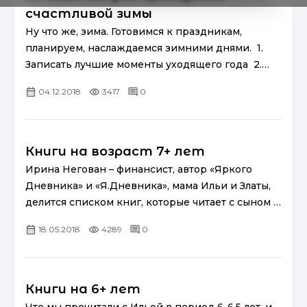
счастливой зимы
Ну что же, зима. Готовимся к праздникам,
планируем, наслаждаемся зимними днями. 1.
Записать лучшие моменты уходящего года 2.
Сходить на каток ⛸️ 3. Выбрать новогодние
04.12.2018
3417
0
подарки близк...
Книги на возраст 7+ лет
Ирина Негован – финансист, автор «Яркого
Дневника» и «Я.Дневника», мама Ильи и Златы,
делится списком книг, которые читает с сыном –
возраст 7+. Наше пристрастие к чтению
18.05.2018
4289
0
становится только сильнее...
Книги на 6+ лет