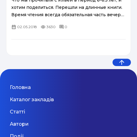
Что мы прочитали с Ильей в период 6-6.5 лет, и
хотим поделиться. Перешли на длинные книги.
Время чтения всегда обязательная часть вечера,
конечно, если я не падаю с ног, после
02.05.2018
3630
0
обсуждения дня и зап...
Головна
Каталог закладів
Статті
Автори
Події