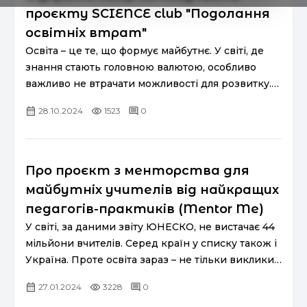
проєкту SCIENCE club "Подолання
освітніх втрат"
Освіта – це те, що формує майбутнє. У світі, де
знання стають головною валютою, особливо
важливо не втрачати можливості для розвитку.
На жаль, війна в Україні скорочує кількість цих
28.10.2024
1523
0
можливостей. ...
Про проєкт з менторства для
майбутніх учителів від найкращих
педагогів-практиків (Mentor Me)
У світі, за даними звіту ЮНЕСКО, не вистачає 44
мільйони вчителів. Серед країн у списку також і
Україна. Проте освіта зараз – не тільки виклики,
а й можливості як для тих, хто навчається, так і
27.01.2024
3228
0
для...