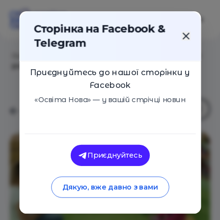
Сторінка на Facebook &
Telegram
Головна
/
Навчальні заклади
/
Ясла Magicwood від 1
року м.Житомирська 15 хв
Приєднуйтесь до нашої сторінки у
Facebook
«Освіта Нова» — у вашій стрічці новин
Приєднуйтесь
Дякую, вже давно з вами