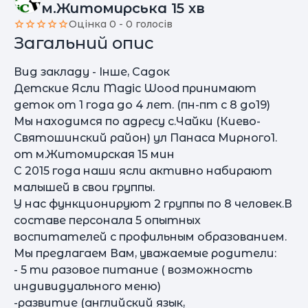
м.Житомирська 15 хв
Оцінка 0 - 0 голосів
Загальний опис
Вид закладу - Інше, Садок
Детские Ясли Magic Wood принимают
деток от 1 года до 4 лет. (пн-пт с 8 до19)
Мы находимся по адресу с.Чайки (Киево-
Святошинский район) ул Панаса Мирного1.
от м.Житомирская 15 мин
С 2015 года наши ясли активно набирают
малышей в свои группы.
У нас функционируют 2 группы по 8 человек.В
составе персонала 5 опытных
воспитателей с профильным образованием.
Мы предлагаем Вам, уважаемые родители:
- 5 ти разовое питание ( возможность
индивидуального меню)
-развитие (английский язык,