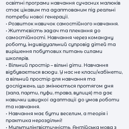
освітні програми навчання сучасних малюків
стає цікавим та адаптованим під реальні
потреби нової генерації.
• Розвиток навичок самостійного навчання.
• Життєвість задач та плекання до
самостійності. Навчання через командну
роботу, індивідуальний супровід дітей та
вирішення побутових питань силами
школярів.
• Вільний простір – вільні діти. Навчання
відбувається всюди. У нас не класи/кабінети,
а вільний простір для навчання та
досліджень, що змінюється протягом дня
(зала, парти, пуфи, трава, вулиця) та дає
навички швидкої адаптації до умов роботи
та навчання.
• Навчання має бути веселим, а теорія і
практика нероздільні!
• Мультилінгвістичність. Англійська мова з