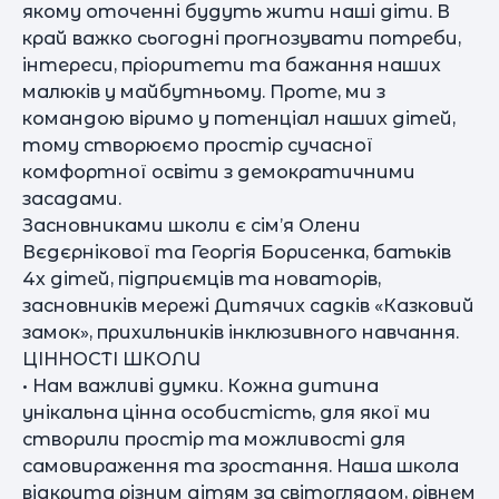
якому оточенні будуть жити наші діти. В
край важко сьогодні прогнозувати потреби,
інтереси, пріоритети та бажання наших
малюків у майбутньому. Проте, ми з
командою віримо у потенціал наших дітей,
тому створюємо простір сучасної
комфортної освіти з демократичними
засадами.
Засновниками школи є сім’я Олени
Вєдєрнікової та Георгія Борисенка, батьків
4х дітей, підприємців та новаторів,
засновників мережі Дитячих садків «Казковий
замок», прихильників інклюзивного навчання.
ЦІННОСТІ ШКОЛИ
• Нам важливі думки. Кожна дитина
унікальна цінна особистість, для якої ми
створили простір та можливості для
самовираження та зростання. Наша школа
відкрита різним дітям за світоглядом, рівнем