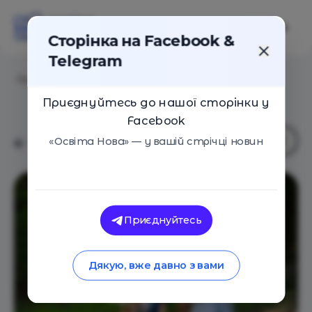
Сторінка на Facebook &
Telegram
Головна
/
Навчальні заклади
/
EV-School
Приєднуйтесь до нашої сторінки у
Facebook
«Освіта Нова» — у вашій стрічці новин
Приєднуйтесь
Дякую, вже давно з вами