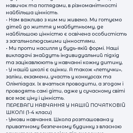
навичок та поглядами, в різноманітності
найбільша цінність.
• Нам важливо з ким ми живемо. Ми готуємо
дітей до життя у майбутньому, де
найбільшою цінністю є освічена особистість
з загальнолюдськими цінностями.
• Ми проти насилля у будь-якій формі. Наші
викладачі знайдуть індивидуальний підхід
та зацікавлюють у навчанні кожну дитину,
• У нашій школі є оцінки. А також «летучки»,
заліки, екзамени, участь у конкурсах та
Олімпіадах. Іх вчаться проводити, а згодом і
проводять самі діти, адже у сучасному світі
все має ціну і цінність.
ПЕРЕВАГИ НАВЧАННЯ У НАШІЙ ПОЧАТКОВІЙ
ШКОЛІ (1-4 класи)
• Умови навчання. Школа розташована у
приватному безпечному будинку з власною