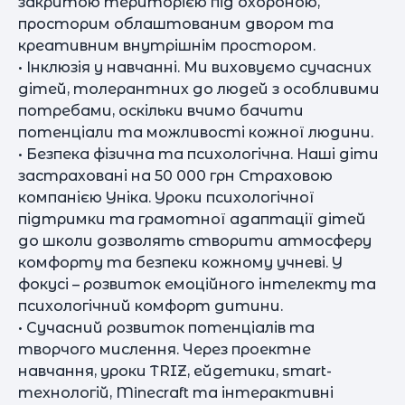
закритою територією під охороною,
просторим облаштованим двором та
креативним внутрішнім простором.
• Інклюзія у навчанні. Ми виховуємо сучасних
дітей, толерантних до людей з особливими
потребами, оскільки вчимо бачити
потенціали та можливості кожної людини.
• Безпека фізична та психологічна. Наші діти
застраховані на 50 000 грн Страховою
компанією Уніка. Уроки психологічної
підтримки та грамотної адаптації дітей
до школи дозволять створити атмосферу
комфорту та безпеки кожному учневі. У
фокусі – розвиток емоційного інтелекту та
психологічний комфорт дитини.
• Сучасний розвиток потенціалів та
творчого мислення. Через проектне
навчання, уроки TRIZ, ейдетики, smart-
технологій, Minecraft та інтерактивні