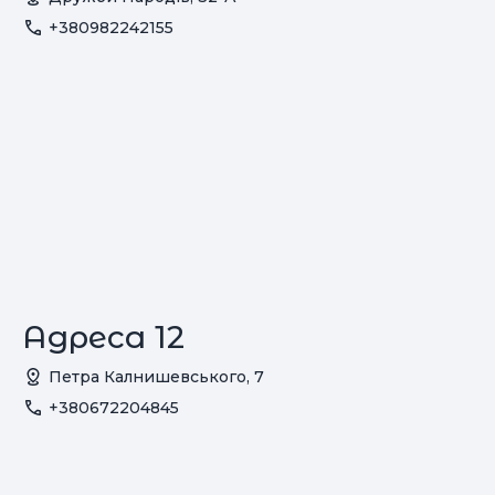
+380982242155
Адреса 12
Петра Калнишевського, 7
+380672204845