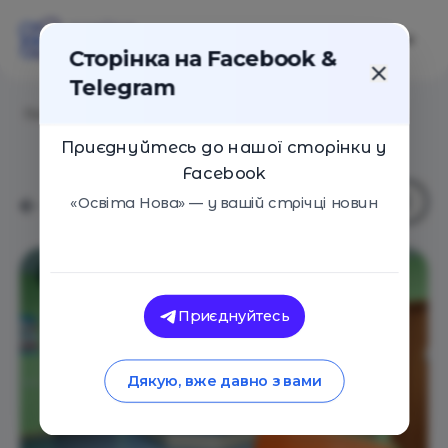
Сторінка на Facebook &
Telegram
Головна
/
Навчальні заклади
/
Helen Doron English
Приєднуйтесь до нашої сторінки у
Facebook
«Освіта Нова» — у вашій стрічці новин
Приєднуйтесь
Дякую, вже давно з вами