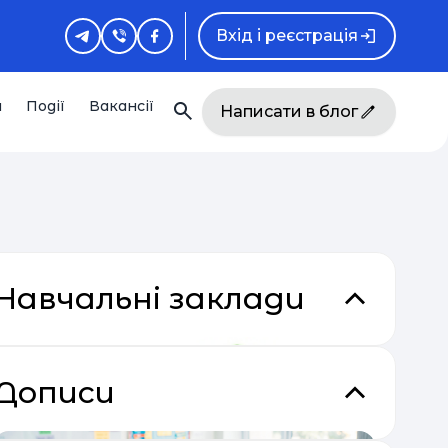
Вхід і реєстрація
и
Події
Вакансії
Написати в блог
Навчальні заклади
кладки
Дописи