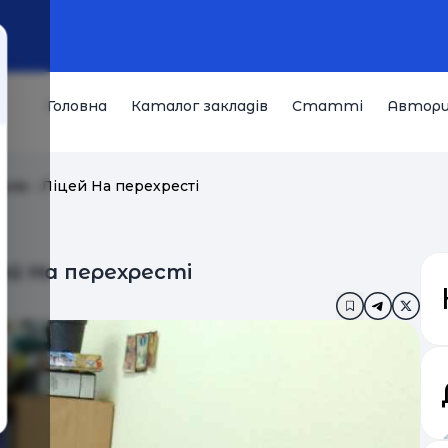
Головна
Каталог закладів
Статті
Автор
ла - Ліцей На перехресті
ей На перехресті
Додати в за