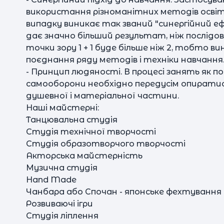
використання різноманітних методів освіти 
випадку виникає так званий "синергійний е
дає значно більший результат, ніж послідов
точки зору 1 + 1 буде більше ніж 2, тобто 
поєднання ряду методів і техніки навчання
- Принцип людяності. В процесі занять як по 
самооборони необхідно передусім опиратися 
душевної і матеріальної частини.
Наші майстерні:
Танцювальна студія
Студія технічної творчості
Студія образотворчого творчості
Акторська майстерність
Музична студія
Hand Made
Чанбара або Спочан - японське фехтування
Розвиваючі ігри
Студія ліплення