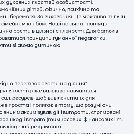
х духовних якостей особистості.
онійних дітей, фізично, психічно та
ми і беремося. За виховання. Це можливо тільки
 сімейним клубом. Наші погляди і погляди
инна рости в цільної спільності. Для батьків
иватися принципи гуманної педагогіки,
яти зі своєю дитиною.
обхідно перетворювати на діяння"
й діяльності дуже важливо навчитися
сил, ресурсів, щоб вивільнити їх для
же проста і полягає в тому, що розуміючи
рівник максимізував дії і витрати, спрямовані
перешкод і втрат (тимчасових, фінансових і т.
ть кінцевий результат.
ння принципу синергії при навчанні означає