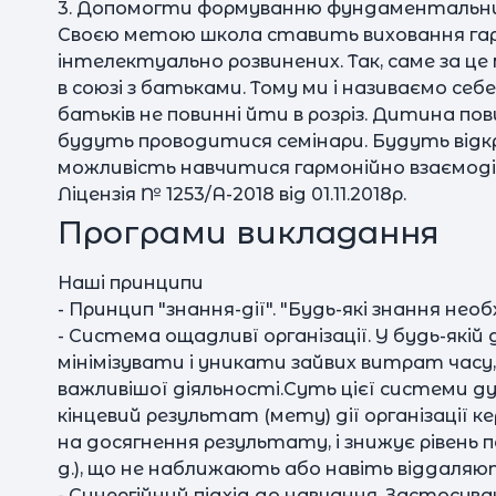
3. Допомогти формуванню фундаментальни
Своєю метою школа ставить виховання гарм
інтелектуально розвинених. Так, саме за це 
в союзі з батьками. Тому ми і називаємо себе
батьків не повинні йти в розріз. Дитина пов
будуть проводитися семінари. Будуть відкр
можливість навчитися гармонійно взаємоді
Ліцензія № 1253/А-2018 від 01.11.2018р.
Програми викладання
Наші принципи
- Принцип "знання-дії". "Будь-які знання не
- Система ощадливї організації. У будь-які
мінімізувати і уникати зайвих витрат часу, 
важливішої діяльності.Суть цієї системи ду
кінцевий результат (мету) дії організації ке
на досягнення результату, і знижує рівень 
д.), що не наближають або навіть віддаляю
- Синергійний підхід до навчання. Застосува