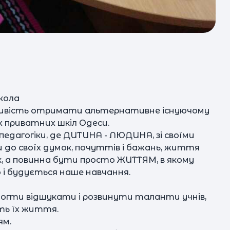
кола
жливість отримати альтернативне існуючому
их приватних шкіл Одеси.
педагогіки, де ДИТИНА - ЛЮДИНА, зі своїми
и до своїх думок, почуттів і бажань, життя
ок, а повинна бути просто ЖИТТЯМ, в якому
 і будується наше навчання.
могти відшукати і розвинути таланти учнів,
ить їх життя.
ям.