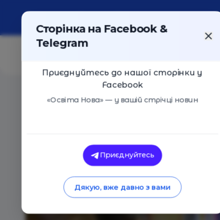
Про портал
Реклама
Контакти
Сторінка на Facebook &
Telegram
Приєднуйтесь до нашої сторінки у
Facebook
Головна
/
Навчальні заклади
/
Одеська приватна шко
«Освіта Нова» — у вашій стрічці новин
Одеська приватна школа - Ліц
Оцінка 0 - 0 голосів
Приєднуйтесь
Дякую, вже давно з вами