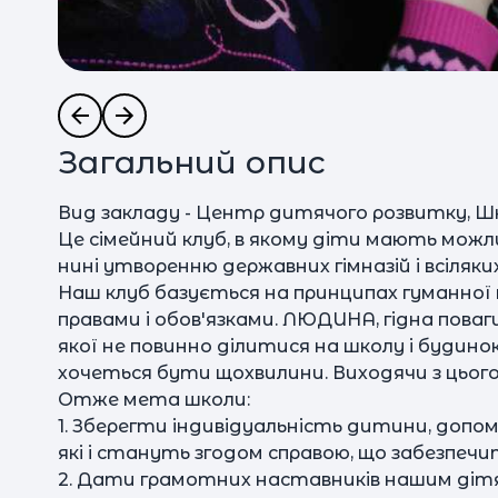
Загальний опис
Вид закладу - Центр дитячого розвитку, Ш
Це сімейний клуб, в якому діти мають мо
нині утворенню державних гімназій і всіляк
Наш клуб базується на принципах гуманної 
правами і обов'язками. ЛЮДИНА, гідна поваг
якої не повинно ділитися на школу і будин
хочеться бути щохвилини. Виходячи з цього
Отже мета школи:
1. Зберегти індивідуальність дитини, допо
які і стануть згодом справою, що забезпеч
2. Дати грамотних наставників нашим діт