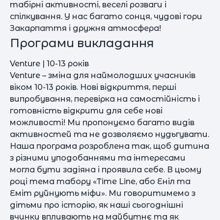
табірні активності, веселі розваги і
спілкування. У нас багато сонця, чудові гори
Закарпаття і дружня атмосфера!
Програми викладання
Venture | 10-13 років
Venture – зміна для наймолодших учасників
віком 10-13 років. Нові відкриття, перші
випробування, перевірка на самостійність і
готовність відкрити для себе нові
можливості! Ми пропонуємо багато видів
активностей та не дозволяємо нудьгувати.
Наша програма розроблена так, щоб дитина
з різними уподобаннями та інтересами
могла бути задіяна і проявила себе. В цьому
році тема табору «Time Line, або Еніл та
Еміт руйнують міфи». Ми говоритимемо з
дітьми про історію, як наші сьогоднішні
вчинки впливають на майбутнє та як