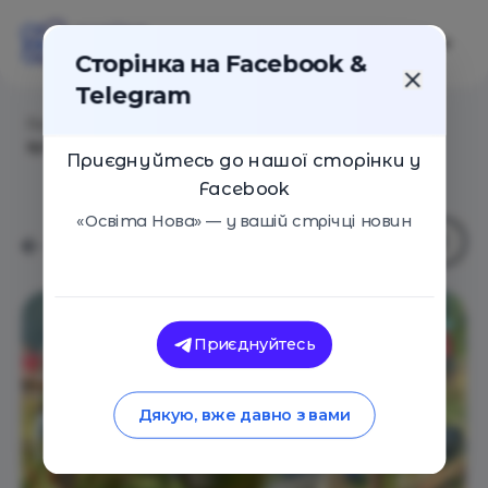
Сторінка на Facebook &
Telegram
Головна
/
Навчальні заклади
/
Табір "Гірська
зупинка"
Приєднуйтесь до нашої сторінки у
Facebook
«Освіта Нова» — у вашій стрічці новин
Приєднуйтесь
Дякую, вже давно з вами