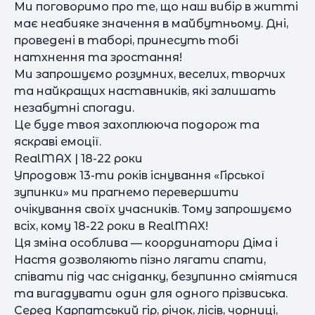
Ми поговоримо про те, що наш вибір в житті
має неабияке значення в майбутньому. Дні,
проведені в таборі, принесуть тобі
натхнення та зростання!
Ми запрошуємо розумних, веселих, творчих
та найкращих наставників, які залишать
незабутні спогади.
Це буде твоя захоплююча подорож та
яскраві емоції.
RealMAX | 18-22 роки
Упродовж 13-ти років існування «Гірської
зупинки» ми прагнемо перевершити
очікування своїх учасників. Тому запрошуємо
всіх, кому 18-22 роки в RealMAX!
Ця зміна особлива — координатори Діма і
Настя дозволяють пізно лягати спати,
співати під час сніданку, безупинно сміятися
та вигадувати один для одного прізвиська.
Серед Карпатський гір, річок, лісів, чорниці,