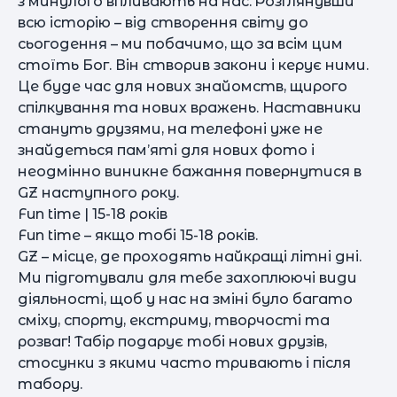
з минулого впливають на нас. Розглянувши
всю історію – від створення світу до
сьогодення – ми побачимо, що за всім цим
стоїть Бог. Він створив закони і керує ними.
Це буде час для нових знайомств, щирого
спілкування та нових вражень. Наставники
стануть друзями, на телефоні уже не
знайдеться пам’яті для нових фото і
неодмінно виникне бажання повернутися в
GZ наступного року.
Fun time | 15-18 років
Fun time – якщо тобі 15-18 років.
GZ – місце, де проходять найкращі літні дні.
Ми підготували для тебе захоплюючі види
діяльності, щоб у нас на зміні було багато
сміху, спорту, екстриму, творчості та
розваг! Табір подарує тобі нових друзів,
стосунки з якими часто тривають і після
табору.