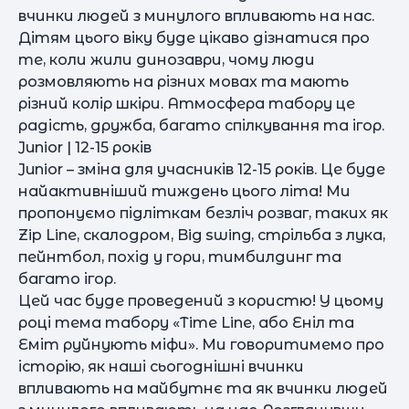
вчинки людей з минулого впливають на нас.
Дітям цього віку буде цікаво дізнатися про
те, коли жили динозаври, чому люди
розмовляють на різних мовах та мають
різний колір шкіри. Атмосфера табору це
радість, дружба, багато спілкування та ігор.
Junior | 12-15 років
Junior – зміна для учасників 12-15 років. Це буде
найактивніший тиждень цього літа! Ми
пропонуємо підліткам безліч розваг, таких як
Zip Line, скалодром, Big swing, стрільба з лука,
пейнтбол, похід у гори, тимбилдинг та
багато ігор.
Цей час буде проведений з користю! У цьому
році тема табору «Time Line, або Еніл та
Еміт руйнують міфи». Ми говоритимемо про
історію, як наші сьогоднішні вчинки
впливають на майбутнє та як вчинки людей