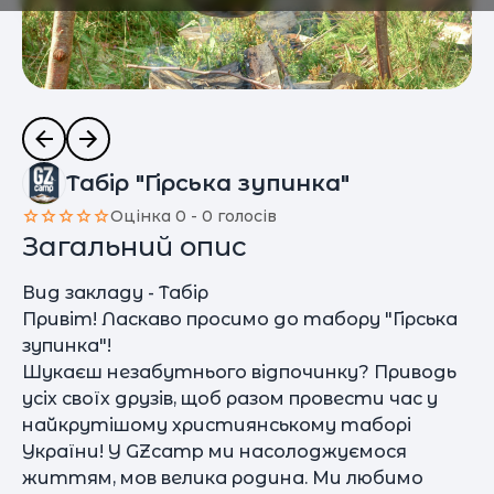
Табір "Гірська зупинка"
Оцінка 0 - 0 голосів
Загальний опис
Вид закладу - Табір
Привіт! Ласкаво просимо до табору "Гірська
зупинка"!
Шукаєш незабутнього відпочинку? Приводь
усіх своїх друзів, щоб разом провести час у
найкрутішому християнському таборі
України! У GZcamp ми насолоджуємося
життям, мов велика родина. Ми любимо