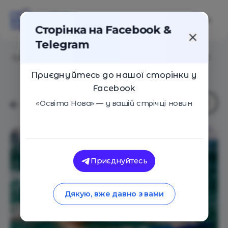
Сторінка на Facebook &
Telegram
Головна
/
Навчальні заклади
/
Школа плавання H2O
Приєднуйтесь до нашої сторінки у
Facebook
«Освіта Нова» — у вашій стрічці новин
Приєднуйтесь
Дякую, вже давно з вами