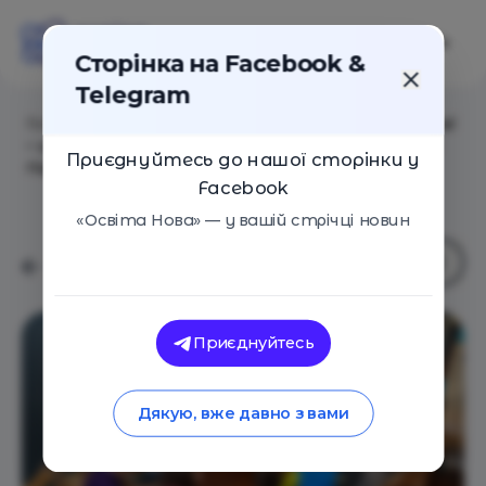
Сторінка на Facebook &
Telegram
Головна
/
Навчальні заклади
/
MBA Kids International
– школа підприємництва та лідерства для дітей та
Приєднуйтесь до нашої сторінки у
підлітків
Facebook
«Освіта Нова» — у вашій стрічці новин
Приєднуйтесь
Дякую, вже давно з вами