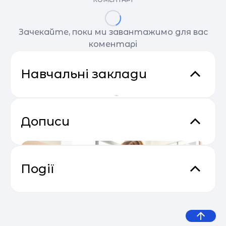
Зачекайте, поки ми завантажимо для вас
коментарі
Навчальні заклади
Дописи
Події
Відеокурс від SendPulse “Email
04.05
Маркетинг”