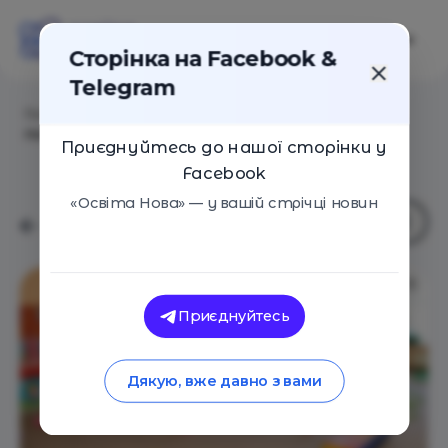
Сторінка на Facebook &
Telegram
Головна
/
Навчальні заклади
/
Центр нового
покоління "МИР"
Приєднуйтесь до нашої сторінки у
Facebook
«Освіта Нова» — у вашій стрічці новин
Приєднуйтесь
Дякую, вже давно з вами