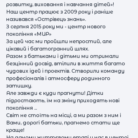
розвитку, виховання і навчання дітей»!
Наш центр працює з 2009 року і раніше
називався «Острівець знань».
З серпня 2015 року ми - центр нового
покоління «МИР»
За цей час ми пройшли непростий, але
цікавий і багатогранний шлях.
Разом з батьками і дітьми ми отримали
безцінний досвід, втілили в життя багато
чудових ідей і проектів. Створили команду
професіоналів і атмосферу родинного
затишку.
Але завжди є куди прагнути! Дітки
підростають, їм на зміну приходять нові
покоління ...
Світ не стоїть на місці, а ми разом з ним і
Вами, дорогі батьки, прагнемо стати ще
краще!
На даному життєвому етапі у нас в центрі