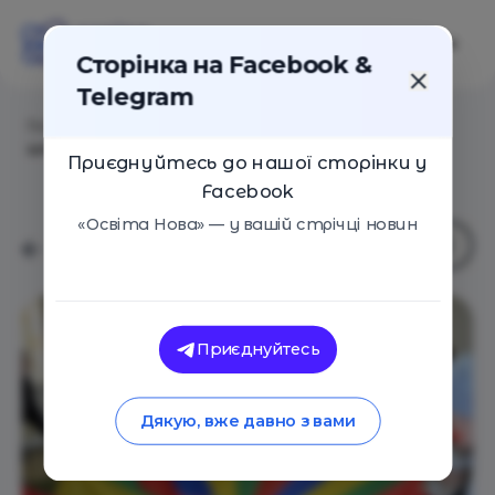
Сторінка на Facebook &
Telegram
Головна
/
Навчальні заклади
/
Альтернативная
школа Friends
Приєднуйтесь до нашої сторінки у
Facebook
«Освіта Нова» — у вашій стрічці новин
Приєднуйтесь
Дякую, вже давно з вами