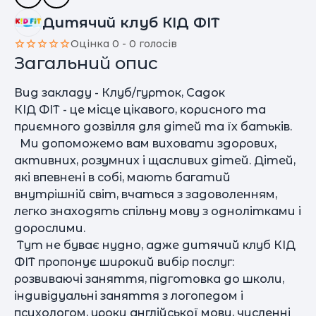
Дитячий клуб КІД ФІТ
Оцінка 0 - 0 голосів
Загальний опис
Вид закладу - Клуб/гурток, Садок
КІД ФІТ - це місце цікавого, корисного та
приємного дозвілля для дітей та їх батьків.
Ми допоможемо вам виховати здорових,
активних, розумних і щасливих дітей. Дітей,
які впевнені в собі, мають багатий
внутрішній світ, вчаться з задоволенням,
легко знаходять спільну мову з однолітками і
дорослими.
Тут не буває нудно, адже дитячий клуб КІД
ФІТ пропонує широкий вибір послуг:
розвиваючі заняття, підготовка до школи,
індивідуальні заняття з логопедом і
психологом, уроки англійської мови, численні