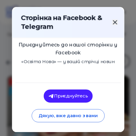
Сторінка на Facebook &
Telegram
Головна
/
Навчальні заклади
/
Дитячий клуб КІД ФІТ
Приєднуйтесь до нашої сторінки у
Facebook
«Освіта Нова» — у вашій стрічці новин
Приєднуйтесь
Дякую, вже давно з вами