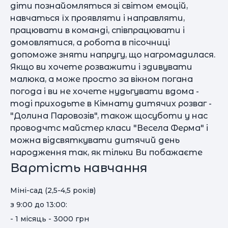
діти познайомляться зі світом емоцій,
навчаться їх проявляти і направляти,
працювати в команді, співпрацювати і
домовлятися, а робота в пісочниці
допоможе зняти напругу, що нагромадилася.
Якщо ви хочете розважити і здивувати
малюка, а може просто за вікном погана
погода і ви не хочете нудьгувати вдома -
тоді приходьте в Кімнату дитячих розваг -
"Долина Паровозів", також щосуботи у нас
проводчтс майстер класи "Весела Ферма" і
можна відсвяткувати дитячий день
народження так, як тільки Ви побажаєте
Вартість навчання
Міні-сад (2,5-4,5 років)
з 9:00 до 13:00:
- 1 місяць - 3000 грн