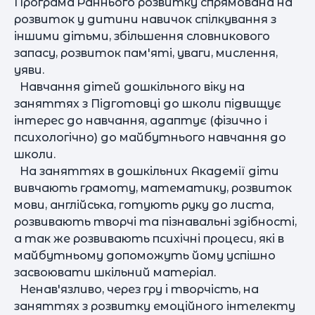
Програма Раннього розвитку спрямована на
розвиток у дитини навичок спілкування з
іншими дітьми, збільшення словникового
запасу, розвиток пам'яті, уваги, мислення,
уяви.
Навчання дітей дошкільного віку на
заняттях з Підготовці до школи підвищує
інтерес до навчання, адаптує (фізично і
психологічно) до майбутнього навчання до
школи.
На заняттях в дошкільних Академії діти
вивчають грамоту, математику, розвиток
мови, англійська, готують руку до листа,
розвивають творчі та пізнавальні здібності,
а так же розвивають психічні процеси, які в
майбутньому допоможуть йому успішно
засвоювати шкільний матеріал.
Ненав'язливо, через гру і творчість, на
заняттях з розвитку емоційного інтелекту