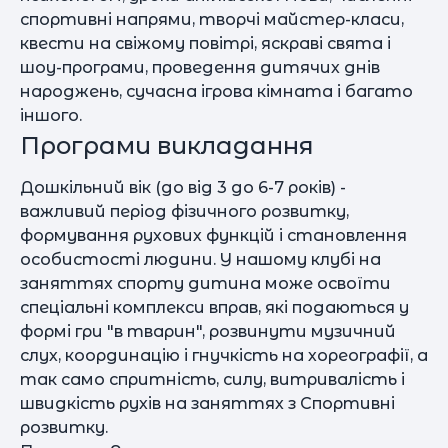
спортивні напрями, творчі майстер-класи,
квести на свіжому повітрі, яскраві свята і
шоу-програми, проведення дитячих днів
народжень, сучасна ігрова кімната і багато
іншого.
Програми викладання
Дошкільний вік (до від 3 до 6-7 років) -
важливий період фізичного розвитку,
формування рухових функцій і становлення
особистості людини. У нашому клубі на
заняттях спорту дитина може освоїти
спеціальні комплекси вправ, які подаються у
формі гри "в тварин", розвинути музичний
слух, координацію і гнучкість на хореографії, а
так само спритність, силу, витривалість і
швидкість рухів на заняттях з Спортивні
розвитку.