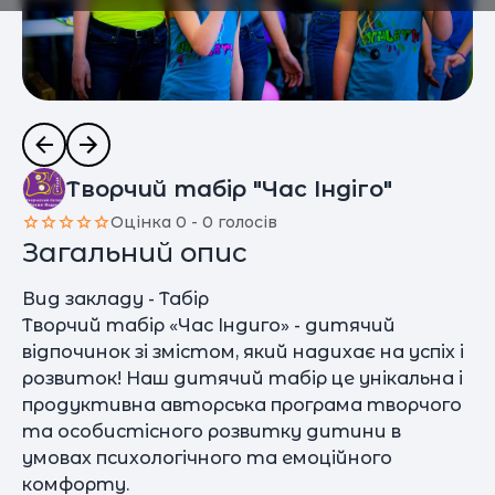
Творчий табір "Час Індіго"
Оцінка 0 - 0 голосів
Загальний опис
Вид закладу - Табір
Творчий табір «Час Індиго» - дитячий
відпочинок зі змістом, який надихає на успіх і
розвиток! Наш дитячий табір це унікальна і
продуктивна авторська програма творчого
та особистісного розвитку дитини в
умовах психологічного та емоційного
комфорту.