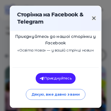
Сторінка на Facebook &
Telegram
Головна
/
Навчальні заклади
/
Творчий табір "Час
Індіго"
Приєднуйтесь до нашої сторінки у
Facebook
«Освіта Нова» — у вашій стрічці новин
Приєднуйтесь
Дякую, вже давно з вами