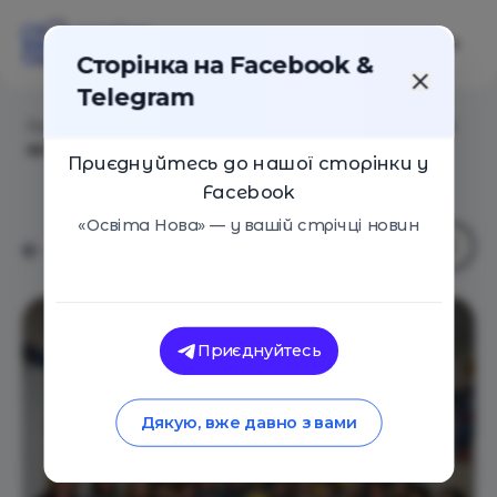
Сторінка на Facebook &
Telegram
Головна
/
Навчальні заклади
/
Академія ментальної
арифметики "SMARTUM" (Львів)
Приєднуйтесь до нашої сторінки у
Facebook
«Освіта Нова» — у вашій стрічці новин
Приєднуйтесь
Дякую, вже давно з вами