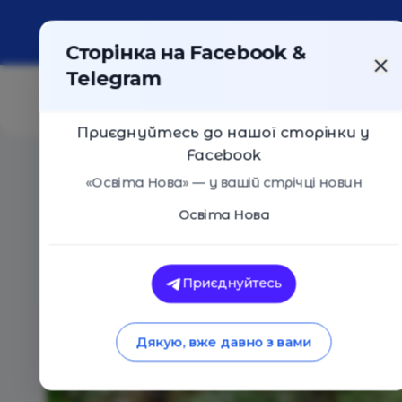
Про портал
Реклама
Контакти
Сторінка на Facebook &
Telegram
Приєднуйтесь до нашої сторінки у
Facebook
Головна
/
Навчальні заклади
/
JAMM
«Освіта Нова» — у вашій стрічці новин
Освіта Нова
JAMM
Оцінка 0 - 0 голосів
Приєднуйтесь
Дякую, вже давно з вами