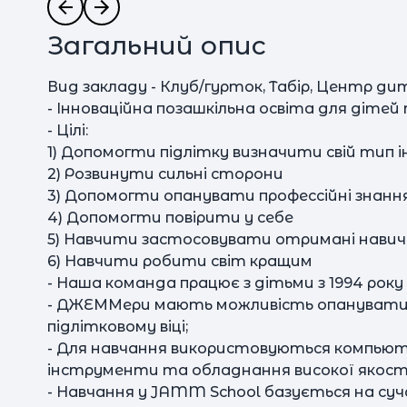
Загальний опис
Вид закладу - Клуб/гурток, Табір, Центр д
- Інноваційна позашкільна освіта для дітей 
- Цілі:
1) Допомогти підлітку визначити свій тип
2) Розвинути сильні сторони
3) Допомогти опанувати профессійні знання
4) Допомогти повірити у себе
5) Навчити застосовувати отримані навич
6) Навчити робити світ кращим
- Наша команда працює з дітьми з 1994 року
- ДЖЕММери мають можливість опанувати н
підлітковому віці;
- Для навчання використовуються компьютер
інструменти та обладнання високої якост
- Навчання у JAMM School базується на суч