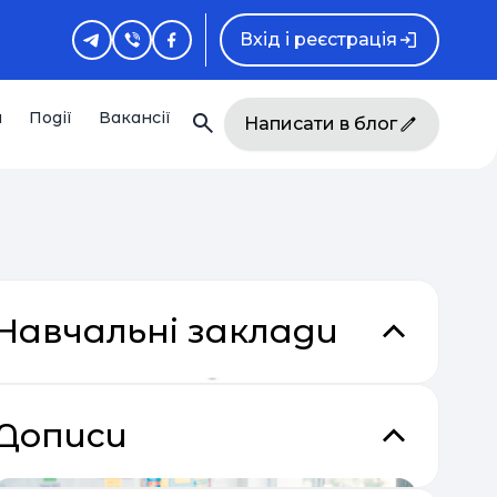
Вхід і реєстрація
и
Події
Вакансії
Написати в блог
Навчальні заклади
кладки
Дописи