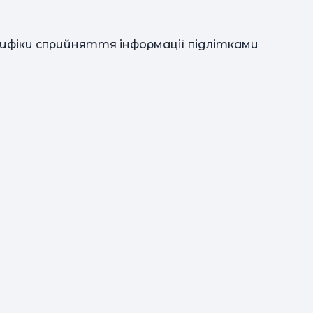
р
цифіки сприйняття інформації підлітками