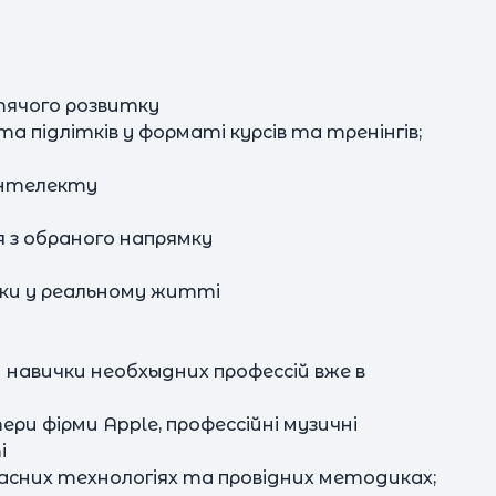
итячого розвитку
та підлітків у форматі курсів та тренінгів;
 інтелекту
25 у
та
з
 з обраного напрямку
15:15. К
ки у реальному житті
38
а
в а
авички необхыдних профессій вже в
и фірми Apple, профессійні музичні
і
асних технологіях та провідних методиках;