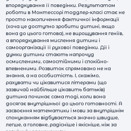
впорядкування її поведінки. Результатом
роботи в Монтессорі тоддлер-класі стає не
просто накопичення фактичної інформації
(хоча це доступно зробити дитині, якщо
вона до цього готова), не вирощування геніїв,
а впорядкування мислення дитини і
самоорганізації її рухової поведінки. Дії і
думки дитини стають напрочуд
осмисленими, самостійними і спокійно-
впевненими. Розвиток спрямовано не на
знання, а на особистість. І, скажімо,
рахувати чи цікавитися літерами (що
зазвичай найбільше цікавить батьків)
дитина починає сама тоді, коли вона
досягає внутрішньої до цього готовності. А
засвоєння математики і мови за внутрішнім
спонуканням відбувається значно швидше,
легше, а головне, радісніше і якісніше, ніж за