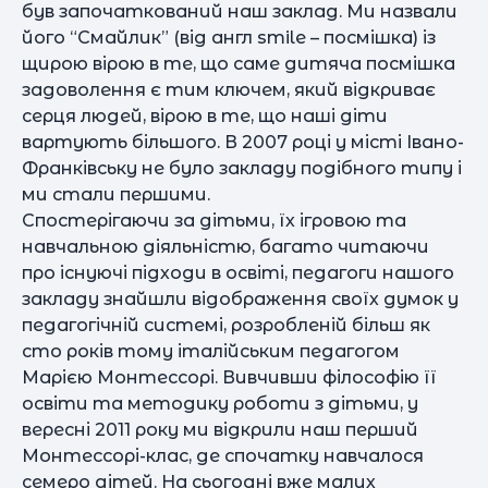
був започаткований наш заклад. Ми назвали
його “Смайлик” (від англ smile – посмішка) із
щирою вірою в те, що саме дитяча посмішка
задоволення є тим ключем, який відкриває
серця людей, вірою в те, що наші діти
вартують більшого. В 2007 році у місті Івано-
Франківську не було закладу подібного типу і
ми стали першими.
Спостерігаючи за дітьми, їх ігровою та
навчальною діяльністю, багато читаючи
про існуючі підходи в освіті, педагоги нашого
закладу знайшли відображення своїх думок у
педагогічній системі, розробленій більш як
сто років тому італійським педагогом
Марією Монтессорі. Вивчивши філософію її
освіти та методику роботи з дітьми, у
вересні 2011 року ми відкрили наш перший
Монтессорі-клас, де спочатку навчалося
семеро дітей. На сьогодні вже малих