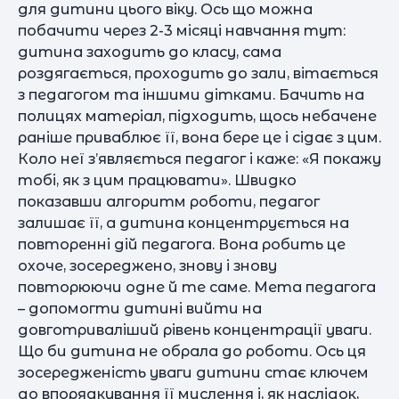
для дитини цього віку. Ось що можна
побачити через 2-3 місяці навчання тут:
дитина заходить до класу, сама
роздягається, проходить до зали, вітається
з педагогом та іншими дітками. Бачить на
полицях матеріал, підходить, щось небачене
раніше приваблює її, вона бере це і сідає з цим.
Коло неї з’являється педагог і каже: «Я покажу
тобі, як з цим працювати». Швидко
показавши алгоритм роботи, педагог
залишає її, а дитина концентрується на
повторенні дій педагога. Вона робить це
охоче, зосереджено, знову і знову
повторюючи одне й те саме. Мета педагога
– допомогти дитині вийти на
довготриваліший рівень концентрації уваги.
Що би дитина не обрала до роботи. Ось ця
зосередженість уваги дитини стає ключем
до впорядкування її мислення і, як наслідок,