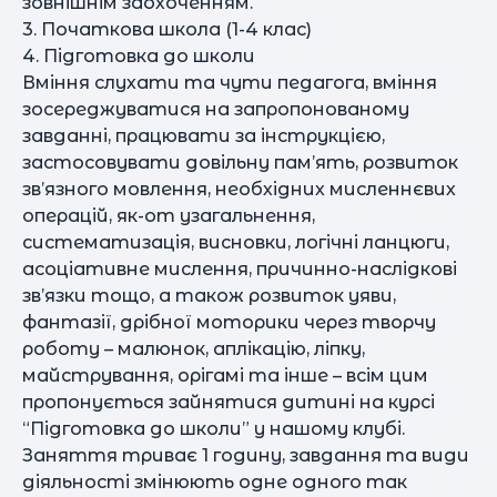
зовнішнім заохоченням.
3. Початкова школа (1-4 клас)
4. Підготовка до школи
Вміння слухати та чути педагога, вміння
зосереджуватися на запропонованому
завданні, працювати за інструкцією,
застосовувати довільну пам’ять, розвиток
зв’язного мовлення, необхідних мисленнєвих
операцій, як-от узагальнення,
систематизація, висновки, логічні ланцюги,
асоціативне мислення, причинно-наслідкові
зв’язки тощо, а також розвиток уяви,
фантазії, дрібної моторики через творчу
роботу – малюнок, аплікацію, ліпку,
майстрування, орігамі та інше – всім цим
пропонується зайнятися дитині на курсі
“Підготовка до школи” у нашому клубі.
Заняття триває 1 годину, завдання та види
діяльності змінюють одне одного так