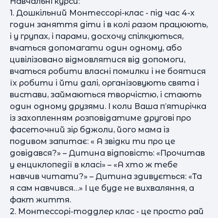
Навчальні курси:
1. Дошкільний Монтессорі-клас - під час 4-х
годин заняття діти і в колі разом працюють,
і у групах, і парами, досхочу спілкуються,
вчаться допомагати один одному, або
цивілізовано відмовлятися від допомоги,
вчаться робити власні помилки і не боятися
їх робити і йти далі, організовують свята і
вистави, займаються творчістю, і стають
один одному друзями. І коли Ваша п’ятирічка
із захопленням розповідатиме другові про
фасеточний зір бджоли, його мама із
подивом запитає: « А звідки ти про це
довідався?» – Дитина відповість: «Прочитав
у енциклопедії в класі» – «А хто ж тебе
навчив читати?» – Дитина здивується: «Та
я сам навчився…» І це буде не вихваляння, а
факт життя.
2. Монтессорі-тоддлер клас - це просто рай