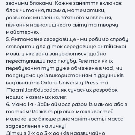
званими блоками. Кожне заняття включає
блок читання, письма, математики,
розвиток мислення, зв’язного мовлення,
пізнання навколишнього світу та творчу
майстерню.
5. Англомовне середовище - ми робимо спробу
створити для діток середовище англійської
мови, у яке вони занурюються, щойно
переступивши поріг клубу. Але так як їх
перебування тут дуже обмежене в часі, ми
поєднуємо це із використанням підручників
видавництв Oxford University Press та
MacmillanEducation, як сучасних розробок
наших іноземних колег.
6. Мама і я - Займаймося разом із мамою або з
татком! Розквіт рухових можливостей
малюка, все більше різноманітності, і масса
задоволення на личку!
Дітки з 2-х до 3-х рочків надзвичайно