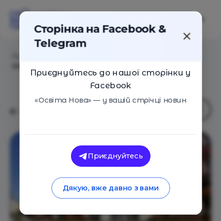
Сторінка на Facebook &
Telegram
Головна
/
Навчальні заклади
/
Українська
Монтессорі-школа «Смайлика»
Приєднуйтесь до нашої сторінки у
Facebook
«Освіта Нова» — у вашій стрічці новин
Приєднуйтесь
Дякую, вже давно з вами