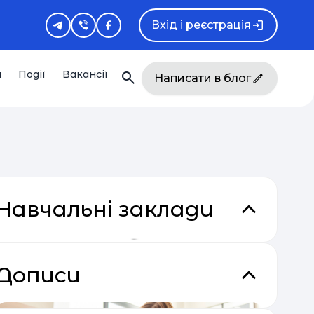
Вхід і реєстрація
и
Події
Вакансії
Написати в блог
Навчальні заклади
кладки
Дописи