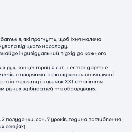
атьків, які прагнуть, щоб їхня малеча
мувала від цього насолоду.
найде індивідуальний підхід до кожного
за
лих рук, концентрація сил, нестандартне
дметів з творчими, розгалуження навчальної
ного інтелекту і навичок XXI століття
м різних здібностей та обдарувань.
н
, 2 полуденки, сон, 7 уроків, година поглиблення
х секціях)
о