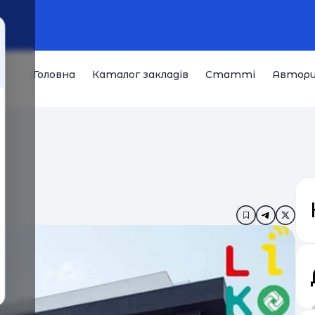
Головна
Каталог закладів
Статті
Автор
Додати в за