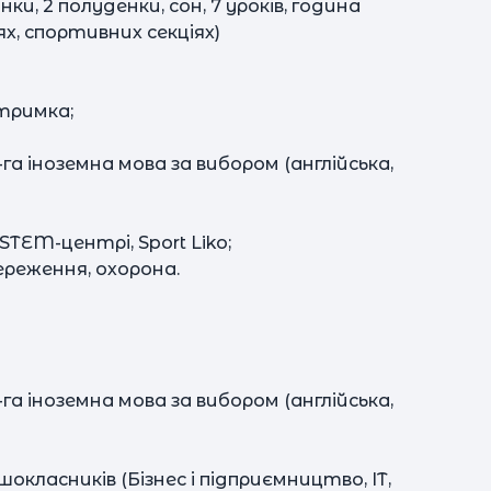
нки, 2 полуденки, сон, 7 уроків, година
х, спортивних секціях)
с
дтримка;
2-га іноземна мова за вибором (англійська,
STEM-центрі, Sport Liko;
ереження, охорона.
2-га іноземна мова за вибором (англійська,
класників (Бізнес і підприємництво, ІТ,