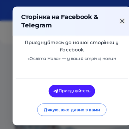
Про портал
Реклама
Контакти
Сторінка на Facebook &
Telegram
Приєднуйтесь до нашої сторінки у
Facebook
Головна
/
Навчальні заклади
/
Ліко-школа
«Освіта Нова» — у вашій стрічці новин
Ліко-школа
Оцінка 0 - 0 голосів
Приєднуйтесь
Дякую, вже давно з вами