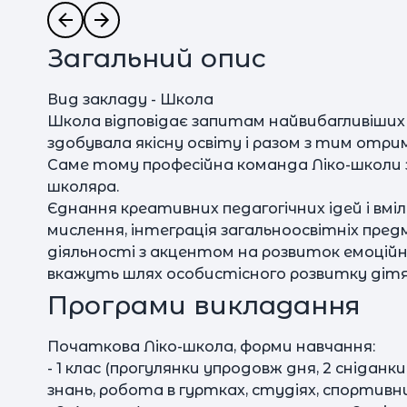
Загальний опис
Вид закладу - Школа
Школа відповідає запитам найвибагливіших б
здобувала якісну освіту і разом з тим отри
Саме тому професійна команда Ліко-школи з
школяра.
Єднання креативних педагогічних ідей і вмі
мислення, інтеграція загальноосвітніх пре
діяльності з акцентом на розвиток емоцій
вкажуть шлях особистісного розвитку дітя
Програми викладання
Початкова Ліко-школа, форми навчання:
- 1 клас (прогулянки упродовж дня, 2 сніданки
знань, робота в гуртках, студіях, спортивни