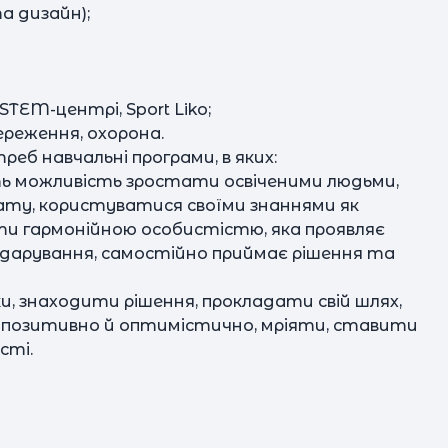
а дизайн);
STEM-центрі, Sport Liko;
ереження, охорона.
реб навчальні програми, в яких:
ть можливість зростати освіченими людьми,
ату, користуватися своїми знаннями як
ати гармонійною особистістю, яка проявляє
а дарування, самостійно приймає рішення та
, знаходити рішення, прокладати свій шлях,
 позитивно й оптимістично, мріяти, ставити
сті.