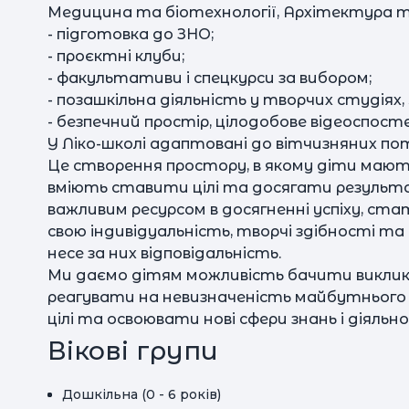
Медицина та біотехнології, Архітектура т
- підготовка до ЗНО;
- проєктні клуби;
- факультативи і спецкурси за вибором;
- позашкільна діяльність у творчих студіях, 
- безпечний простір, цілодобове відеоспост
У Ліко-школі адаптовані до вітчизняних пот
Це створення простору, в якому діти маю
вміють ставити цілі та досягати результ
важливим ресурсом в досягненні успіху, ст
свою індивідуальність, творчі здібності т
несе за них відповідальність.
Ми даємо дітям можливість бачити виклики
реагувати на невизначеність майбутнього
цілі та освоювати нові сфери знань і діяльно
Вікові групи
Дошкільна (0 - 6 років)