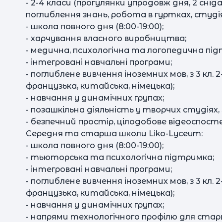
- 2-4 класи (прогулянки упродовж дня, 2 сніда
поглиблення знань, робота в гуртках, студія
- школа повного дня (8:00-19:00);
- харчування власного виробництва;
- медична, психологічна та логопедична пі
- інтегровані навчальні програми;
- поглиблене вивчення іноземних мов, з 3 кл. 
французька, китайська, німецька);
- навчання у динамічних групах;
- позашкільна діяльність у творчих студіях, 
- безпечний простір, цілодобове відеоспост
Середня та старша школи Liko-Lyceum:
- школа повного дня (8:00-19:00);
- тьюторська та психологічна підтримка;
- інтегровані навчальні програми;
- поглиблене вивчення іноземних мов, з 3 кл. 
французька, китайська, німецька);
- навчання у динамічних групах;
- напрями технологічного профілю для старшо